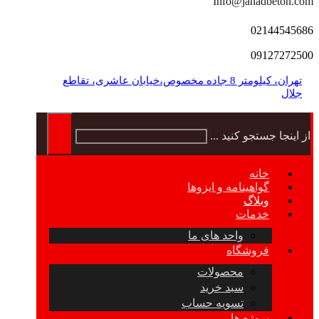
Info@jahadbeton.com
02144545686
09127272500
تهران، کیلومتر 8 جاده مخصوص،خیابان عاشری، تقاطع
جلال
از اینجا جستجو کنید ...
خانه
گواهینامه و ایزوها
وبلاگ
خدمات
واحد های ما
فروشگاه
محصولات
سبد خرید
تسویه حساب
پروژه ها