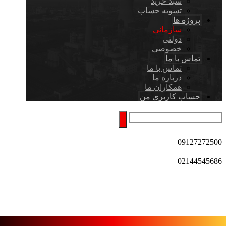
سبد خرید
تسویه حساب
پروژه ها
سازمانی
دولتی
خصوصی
تماس با ما
تماس با ما
درباره ما
همکاران ما
حساب کاربری من
09127272500
02144545686