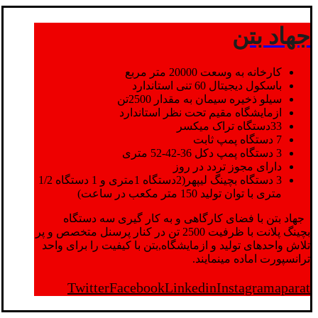
جهاد بتن
کارخانه به وسعت 20000 متر مربع
باسکول دیجیتال 60 تنی استاندارد
سیلو ذخیره سیمان به مقدار 2500تن
ازمایشگاه مقیم تحت نظر استاندارد
33دستگاه تراک میکسر
7 دستگاه پمپ ثابت
3 دستگاه پمپ دکل 36-42-52 متری
دارای مجوز تردد در روز
3 دستگاه بچینگ لیپهر(2دستگاه 1متری و 1 دستگاه 1/2
متری با توان تولید 150 متر مکعب در ساعت)
جهاد بتن با فضای کارگاهی و به کار گیری سه دستگاه
بچینگ پلانت با ظرفیت 2500 تن در کنار پرسنل متخصص و پر
تلاش واحدهای تولید و ازمایشگاه,بتن با کیفیت را برای واحد
ترانسپورت اماده مینمایند.
Twitter
Facebook
Linkedin
Instagram
aparat