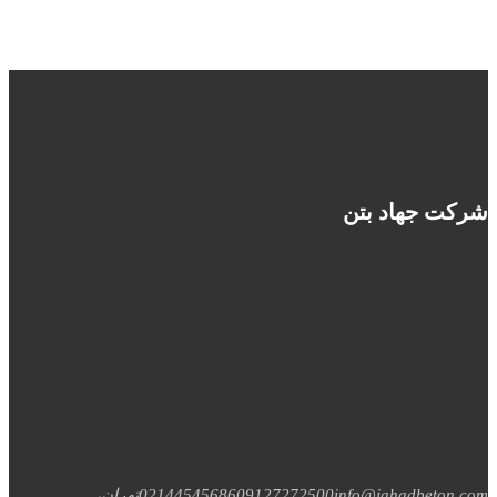
شرکت جهاد بتن
info@jahadbeton.com
09127272500
02144545686
تهران،