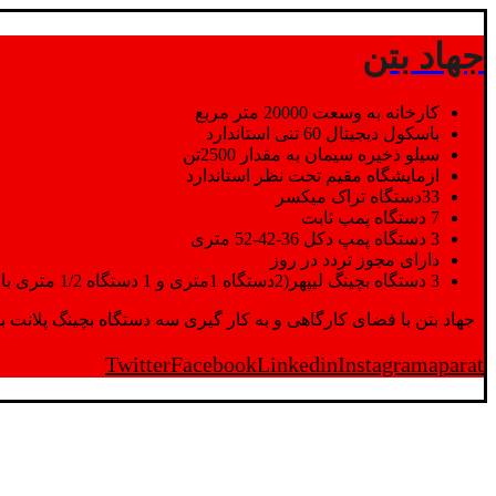
جهاد بتن
کارخانه به وسعت 20000 متر مربع
باسکول دیجیتال 60 تنی استاندارد
سیلو ذخیره سیمان به مقدار 2500تن
ازمایشگاه مقیم تحت نظر استاندارد
33دستگاه تراک میکسر
7 دستگاه پمپ ثابت
3 دستگاه پمپ دکل 36-42-52 متری
دارای مجوز تردد در روز
3 دستگاه بچینگ لیپهر(2دستگاه 1متری و 1 دستگاه 1/2 متری با توان تولید 150 متر مکعب در ساعت)
جهاد بتن با فضای کارگاهی و به کار گیری سه دستگاه بچینگ پلانت با ظرفیت 2500 تن در کنار پرسنل متخصص و پر تلاش واحدهای تولید و ازمایشگاه,بتن با کیفیت را برای واحد تر
Twitter
Facebook
Linkedin
Instagram
aparat