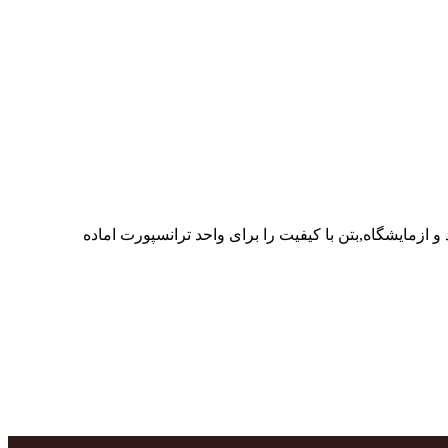
ر پرسنل متخصص و پر تلاش واحدهای تولید و ازمایشگاه,بتن با کیفیت را برای واحد ترانسپورت اماده