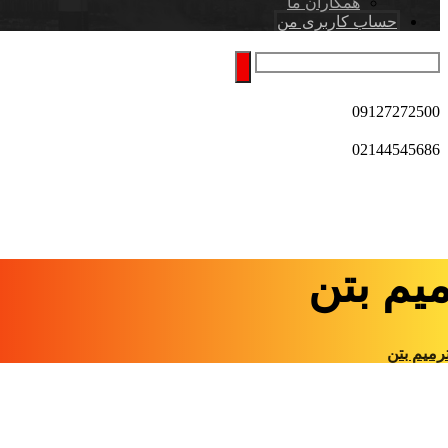
همکاران ما
حساب کاربری من
09127272500
02144545686
یم بتن
رمیم بتن