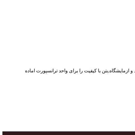
ر پرسنل متخصص و پر تلاش واحدهای تولید و ازمایشگاه,بتن با کیفیت را برای واحد ترانسپورت اماده