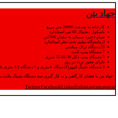
جهاد بتن
کارخانه به وسعت 20000 متر مربع
باسکول دیجیتال 60 تنی استاندارد
سیلو ذخیره سیمان به مقدار 2500تن
ازمایشگاه مقیم تحت نظر استاندارد
33دستگاه تراک میکسر
7 دستگاه پمپ ثابت
3 دستگاه پمپ دکل 36-42-52 متری
دارای مجوز تردد در روز
3 دستگاه بچینگ لیپهر(2دستگاه 1متری و 1 دستگاه 1/2 متری با توان تولید 150 متر مکعب در ساعت)
جهاد بتن با فضای کارگاهی و به کار گیری سه دستگاه بچینگ پلانت با ظرفیت 2500 تن در کنار پرسنل متخصص و پر تلاش واحدهای تولید و ازمایشگاه,بتن با کیفیت را برای واحد تر
Twitter
Facebook
Linkedin
Instagram
aparat