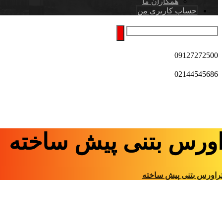
همکاران ما
حساب کاربری من
09127272500
02144545686
اورس بتنی پیش ساخته
راورس بتنی پیش ساخته