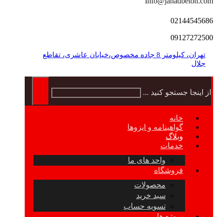
Info@jahadbeton.com
02144545686
09127272500
تهران، کیلومتر 8 جاده مخصوص،خیابان عاشری، تقاطع
جلال
از اینجا جستجو کنید ...
خانه
گواهینامه و ایزوها
وبلاگ
خدمات
واحد های ما
فروشگاه
محصولات
سبد خرید
تسویه حساب
پروژه ها