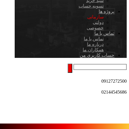
سبد خرید
تسویه حساب
پروژه ها
سازمانی
دولتی
خصوصی
تماس با ما
تماس با ما
درباره ما
همکاران ما
حساب کاربری من
09127272500
02144545686