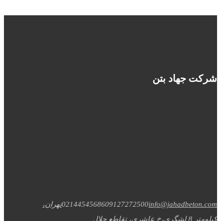
شرکت جهاد بتن
info@jahadbeton.com
09127272500
02144545686
تهران،
کیلومتر 8 لشگری،خ عاشری، تقاطع جلال