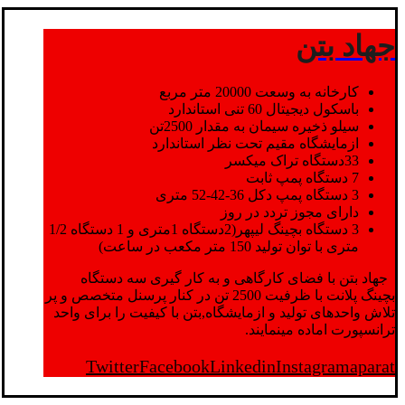
جهاد بتن
کارخانه به وسعت 20000 متر مربع
باسکول دیجیتال 60 تنی استاندارد
سیلو ذخیره سیمان به مقدار 2500تن
ازمایشگاه مقیم تحت نظر استاندارد
33دستگاه تراک میکسر
7 دستگاه پمپ ثابت
3 دستگاه پمپ دکل 36-42-52 متری
دارای مجوز تردد در روز
3 دستگاه بچینگ لیپهر(2دستگاه 1متری و 1 دستگاه 1/2
متری با توان تولید 150 متر مکعب در ساعت)
جهاد بتن با فضای کارگاهی و به کار گیری سه دستگاه
بچینگ پلانت با ظرفیت 2500 تن در کنار پرسنل متخصص و پر
تلاش واحدهای تولید و ازمایشگاه,بتن با کیفیت را برای واحد
ترانسپورت اماده مینمایند.
Twitter
Facebook
Linkedin
Instagram
aparat