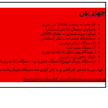
جهاد بتن
کارخانه به وسعت 20000 متر مربع
باسکول دیجیتال 60 تنی استاندارد
سیلو ذخیره سیمان به مقدار 2500تن
ازمایشگاه مقیم تحت نظر استاندارد
33دستگاه تراک میکسر
7 دستگاه پمپ ثابت
3 دستگاه پمپ دکل 36-42-52 متری
دارای مجوز تردد در روز
3 دستگاه بچینگ لیپهر(2دستگاه 1متری و 1 دستگاه 1/2 متری با توان تولید 150 متر مکعب در ساعت)
جهاد بتن با فضای کارگاهی و به کار گیری سه دستگاه بچینگ پلانت با ظرفیت 2500 تن در کنار پرسنل متخصص و پر تلاش واحدهای تولید و ازمایشگاه,بتن با کیفیت را برای واحد تر
Twitter
Facebook
Linkedin
Instagram
aparat