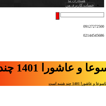
همکاران ما
حساب کاربری من
09127272500
02144545686
ا و عاشورا 1401 چند شنبه است
اسوعا و عاشورا 1401 چند شنبه است