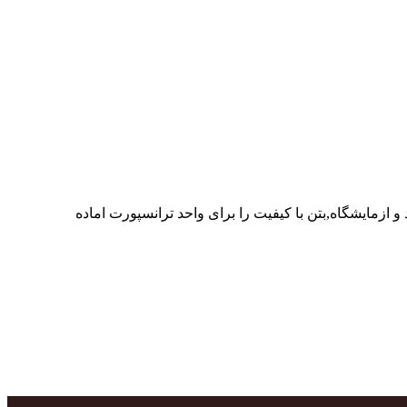
ر پرسنل متخصص و پر تلاش واحدهای تولید و ازمایشگاه,بتن با کیفیت را برای واحد ترانسپورت اماده