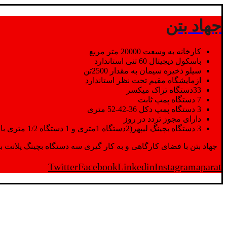
جهاد بتن
کارخانه به وسعت 20000 متر مربع
باسکول دیجیتال 60 تنی استاندارد
سیلو ذخیره سیمان به مقدار 2500تن
ازمایشگاه مقیم تحت نظر استاندارد
33دستگاه تراک میکسر
7 دستگاه پمپ ثابت
3 دستگاه پمپ دکل 36-42-52 متری
دارای مجوز تردد در روز
3 دستگاه بچینگ لیپهر(2دستگاه 1متری و 1 دستگاه 1/2 متری با توان تولید 150 متر مکعب در ساعت)
جهاد بتن با فضای کارگاهی و به کار گیری سه دستگاه بچینگ پلانت با ظرفیت 2500 تن در کنار پرسنل متخصص و پر تلاش واحدهای تولید و ازمایشگاه,بتن با کیفیت را برای واحد تر
Twitter
Facebook
Linkedin
Instagram
aparat