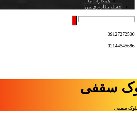
همکاران ما
حساب کاربری من
09127272500
02144545686
وک سقفی
لوک سقفی