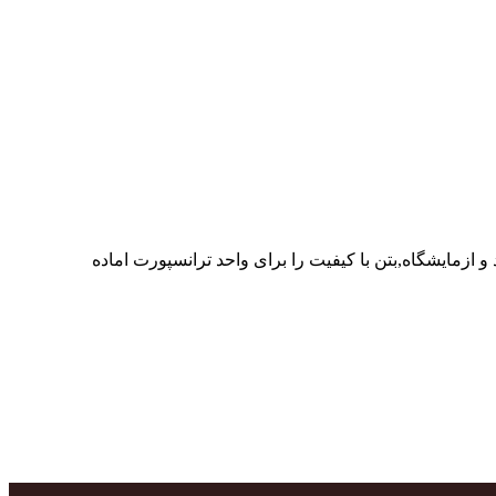
ر پرسنل متخصص و پر تلاش واحدهای تولید و ازمایشگاه,بتن با کیفیت را برای واحد ترانسپورت اماده