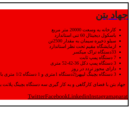
جهاد بتن
کارخانه به وسعت 20000 متر مربع
باسکول دیجیتال 60 تنی استاندارد
سیلو ذخیره سیمان به مقدار 2500تن
ازمایشگاه مقیم تحت نظر استاندارد
33دستگاه تراک میکسر
7 دستگاه پمپ ثابت
3 دستگاه پمپ دکل 36-42-52 متری
دارای مجوز تردد در روز
3 دستگاه بچینگ لیپهر(2دستگاه 1متری و 1 دستگاه 1/2 متری با توان تولید 150 متر مکعب در ساعت)
جهاد بتن با فضای کارگاهی و به کار گیری سه دستگاه بچینگ پلانت با ظرفیت 2500 تن در کنار پرسنل متخصص و پر تلاش واحدهای تولید و ازمایشگاه,بتن با کیفیت را برای واحد تر
Twitter
Facebook
Linkedin
Instagram
aparat