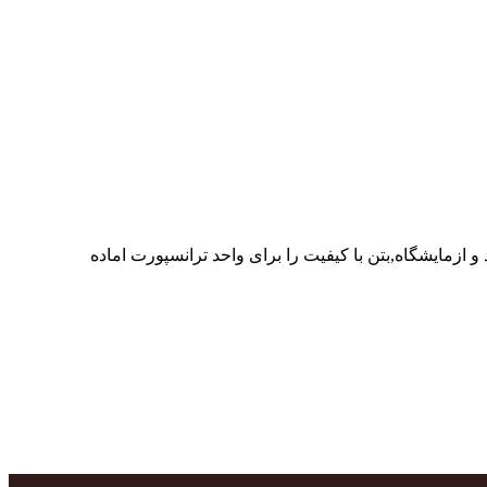
ر پرسنل متخصص و پر تلاش واحدهای تولید و ازمایشگاه,بتن با کیفیت را برای واحد ترانسپورت اماده