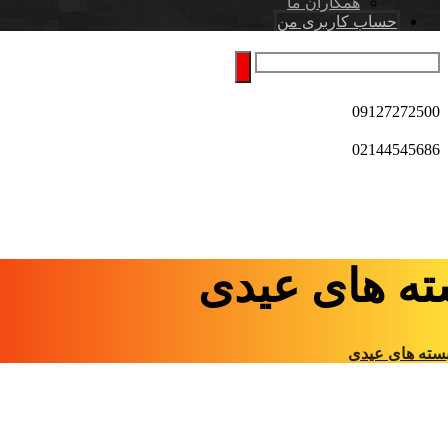
همکاران ما
حساب کاربری من
09127272500
02144545686
ته های عیدی
سته های عیدی