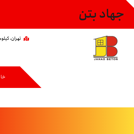
جهاد بتن
تهران، کیلومتر ۸ جاده مخصوص،خیابان عاشری، 
خان