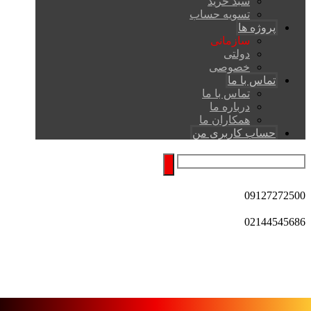
سبد خرید
تسویه حساب
پروژه ها
سازمانی
دولتی
خصوصی
تماس با ما
تماس با ما
درباره ما
همکاران ما
حساب کاربری من
09127272500
02144545686