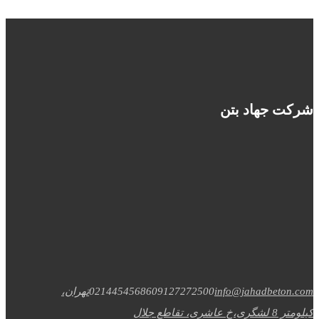
شرکت جهاد بتن
info@jahadbeton.com
09127272500
02144545686
تهران،
کیلومتر 8 لشگری،خ عاشری، تقاطع جلال