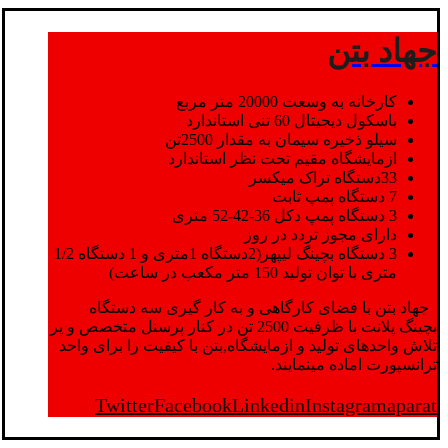
جهاد بتن
کارخانه به وسعت 20000 متر مربع
باسکول دیجیتال 60 تنی استاندارد
سیلو ذخیره سیمان به مقدار 2500تن
ازمایشگاه مقیم تحت نظر استاندارد
33دستگاه تراک میکسر
7 دستگاه پمپ ثابت
3 دستگاه پمپ دکل 36-42-52 متری
دارای مجوز تردد در روز
3 دستگاه بچینگ لیپهر(2دستگاه 1متری و 1 دستگاه 1/2
متری با توان تولید 150 متر مکعب در ساعت)
جهاد بتن با فضای کارگاهی و به کار گیری سه دستگاه
بچینگ پلانت با ظرفیت 2500 تن در کنار پرسنل متخصص و پر
تلاش واحدهای تولید و ازمایشگاه,بتن با کیفیت را برای واحد
ترانسپورت اماده مینمایند.
Twitter
Facebook
Linkedin
Instagram
aparat