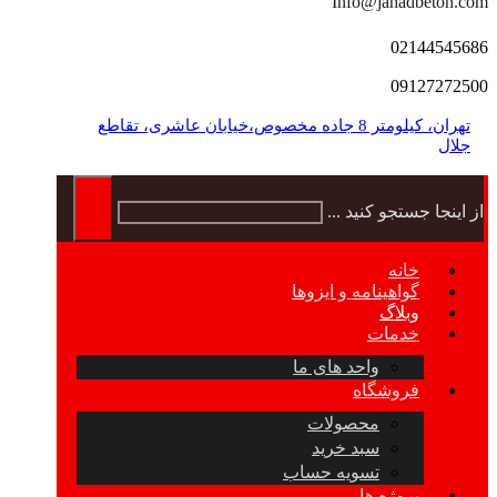
Info@jahadbeton.com
02144545686
09127272500
تهران، کیلومتر 8 جاده مخصوص،خیابان عاشری، تقاطع
جلال
از اینجا جستجو کنید ...
خانه
گواهینامه و ایزوها
وبلاگ
خدمات
واحد های ما
فروشگاه
محصولات
سبد خرید
تسویه حساب
پروژه ها