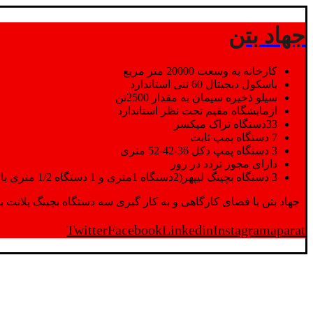
جهاد بتن
کارخانه به وسعت 20000 متر مربع
باسکول دیجیتال 60 تنی استاندارد
سیلو ذخیره سیمان به مقدار 2500تن
ازمایشگاه مقیم تحت نظر استاندارد
33دستگاه تراک میکسر
7 دستگاه پمپ ثابت
3 دستگاه پمپ دکل 36-42-52 متری
دارای مجوز تردد در روز
3 دستگاه بچینگ لیپهر(2دستگاه 1متری و 1 دستگاه 1/2 متری با توان تولید 150 متر مکعب در ساعت)
جهاد بتن با فضای کارگاهی و به کار گیری سه دستگاه بچینگ پلانت با ظرفیت 2500 تن در کنار پرسنل متخصص و پر تلاش واحدهای تولید و ازمایشگاه,بتن با کیفیت را برای واحد تر
Twitter
Facebook
Linkedin
Instagram
aparat