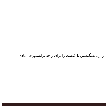
ر پرسنل متخصص و پر تلاش واحدهای تولید و ازمایشگاه,بتن با کیفیت را برای واحد ترانسپورت اماده