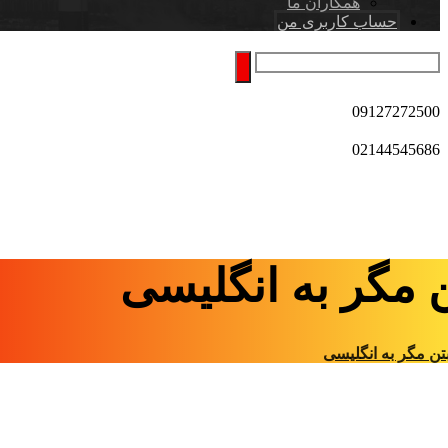
همکاران ما
حساب کاربری من
09127272500
02144545686
 مگر به انگلیسی
تن مگر به انگلیسی