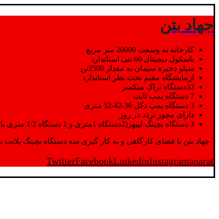
جهاد بتن
کارخانه به وسعت 20000 متر مربع
باسکول دیجیتال 60 تنی استاندارد
سیلو ذخیره سیمان به مقدار 2500تن
ازمایشگاه مقیم تحت نظر استاندارد
33دستگاه تراک میکسر
7 دستگاه پمپ ثابت
3 دستگاه پمپ دکل 36-42-52 متری
دارای مجوز تردد در روز
3 دستگاه بچینگ لیپهر(2دستگاه 1متری و 1 دستگاه 1/2 متری با توان تولید 150 متر مکعب در ساعت)
جهاد بتن با فضای کارگاهی و به کار گیری سه دستگاه بچینگ پلانت با ظرفیت 2500 تن در کنار پرسنل متخصص و پر تلاش واحدهای تولید و ازمایشگاه,بتن با کیفیت را برای واحد تر
Twitter
Facebook
Linkedin
Instagram
aparat