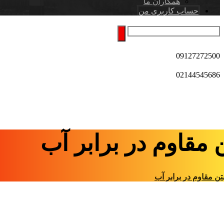
همکاران ما
حساب کاربری من
09127272500
02144545686
 مقاوم در برابر آب
تن مقاوم در برابر آب