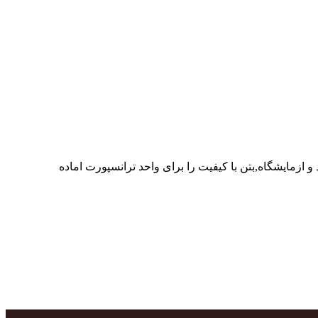
ر پرسنل متخصص و پر تلاش واحدهای تولید و ازمایشگاه,بتن با کیفیت را برای واحد ترانسپورت اماده