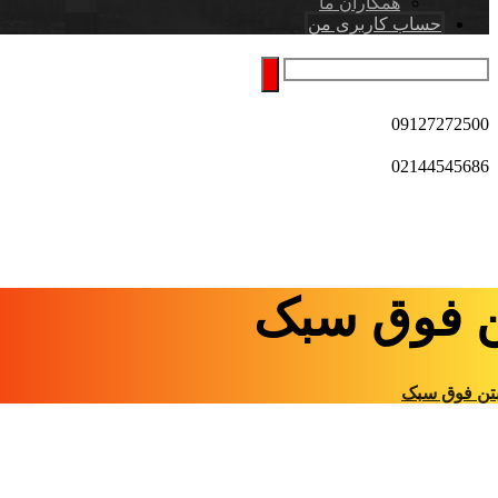
همکاران ما
حساب کاربری من
09127272500
02144545686
ن فوق سبک
تن فوق سبک