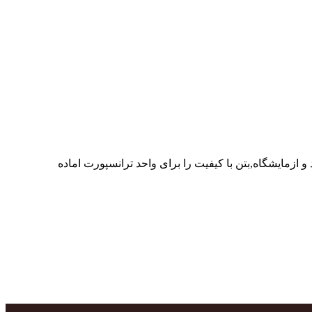
ر پرسنل متخصص و پر تلاش واحدهای تولید و ازمایشگاه,بتن با کیفیت را برای واحد ترانسپورت اماده