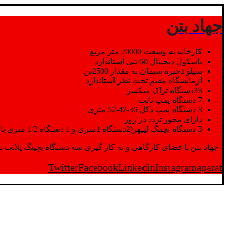
جهاد بتن
کارخانه به وسعت 20000 متر مربع
باسکول دیجیتال 60 تنی استاندارد
سیلو ذخیره سیمان به مقدار 2500تن
ازمایشگاه مقیم تحت نظر استاندارد
33دستگاه تراک میکسر
7 دستگاه پمپ ثابت
3 دستگاه پمپ دکل 36-42-52 متری
دارای مجوز تردد در روز
3 دستگاه بچینگ لیپهر(2دستگاه 1متری و 1 دستگاه 1/2 متری با توان تولید 150 متر مکعب در ساعت)
جهاد بتن با فضای کارگاهی و به کار گیری سه دستگاه بچینگ پلانت با ظرفیت 2500 تن در کنار پرسنل متخصص و پر تلاش واحدهای تولید و ازمایشگاه,بتن با کیفیت را برای واحد تر
Twitter
Facebook
Linkedin
Instagram
aparat