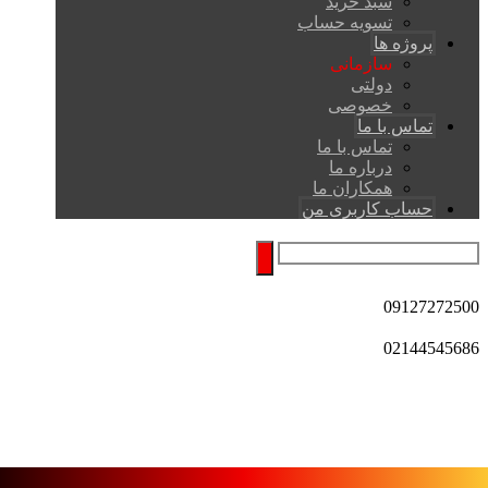
سبد خرید
تسویه حساب
پروژه ها
سازمانی
دولتی
خصوصی
تماس با ما
تماس با ما
درباره ما
همکاران ما
حساب کاربری من
09127272500
02144545686