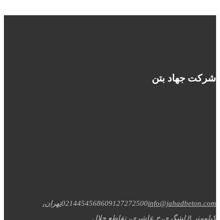
شرکت جهاد بتن
info@jahadbeton.com
09127272500
02144545686
تهران،
کیلومتر 8 لشگری،خ عاشری، تقاطع جلال