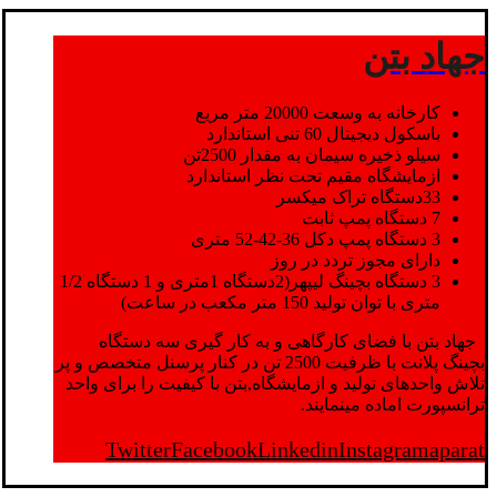
جهاد بتن
کارخانه به وسعت 20000 متر مربع
باسکول دیجیتال 60 تنی استاندارد
سیلو ذخیره سیمان به مقدار 2500تن
ازمایشگاه مقیم تحت نظر استاندارد
33دستگاه تراک میکسر
7 دستگاه پمپ ثابت
3 دستگاه پمپ دکل 36-42-52 متری
دارای مجوز تردد در روز
3 دستگاه بچینگ لیپهر(2دستگاه 1متری و 1 دستگاه 1/2
متری با توان تولید 150 متر مکعب در ساعت)
جهاد بتن با فضای کارگاهی و به کار گیری سه دستگاه
بچینگ پلانت با ظرفیت 2500 تن در کنار پرسنل متخصص و پر
تلاش واحدهای تولید و ازمایشگاه,بتن با کیفیت را برای واحد
ترانسپورت اماده مینمایند.
Twitter
Facebook
Linkedin
Instagram
aparat