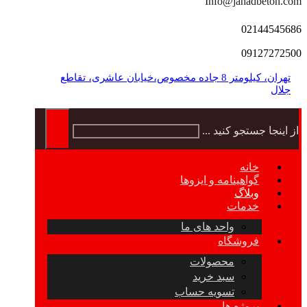
Info@jahadbeton.com
02144545686
09127272500
تهران، کیلومتر 8 جاده مخصوص،خیابان عاشری، تقاطع
جلال
از اینجا جستجو کنید ...
خانه
گواهینامه و ایزوها
وبلاگ
خدمات
واحد های ما
فروشگاه
محصولات
سبد خرید
تسویه حساب
پروژه ها