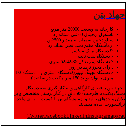
جهاد بتن
کارخانه به وسعت 20000 متر مربع
باسکول دیجیتال 60 تنی استاندارد
سیلو ذخیره سیمان به مقدار 2500تن
ازمایشگاه مقیم تحت نظر استاندارد
33دستگاه تراک میکسر
7 دستگاه پمپ ثابت
3 دستگاه پمپ دکل 36-42-52 متری
دارای مجوز تردد در روز
3 دستگاه بچینگ لیپهر(2دستگاه 1متری و 1 دستگاه 1/2
متری با توان تولید 150 متر مکعب در ساعت)
جهاد بتن با فضای کارگاهی و به کار گیری سه دستگاه
بچینگ پلانت با ظرفیت 2500 تن در کنار پرسنل متخصص و پر
تلاش واحدهای تولید و ازمایشگاه,بتن با کیفیت را برای واحد
ترانسپورت اماده مینمایند.
Twitter
Facebook
Linkedin
Instagram
aparat