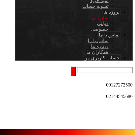
سبد خرید
تسویه حساب
پروژه ها
سازمانی
دولتی
خصوصی
تماس با ما
تماس با ما
درباره ما
همکاران ما
حساب کاربری من
09127272500
02144545686