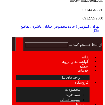
Info@jahadbeton.com
02144545686
09127272500
تهران، کیلومتر 8 جاده مخصوص،خیابان عاشری، تقاطع
جلال
از اینجا جستجو کنید ...
خانه
گواهینامه و ایزوها
وبلاگ
خدمات
واحد های ما
فروشگاه
محصولات
سبد خرید
تسویه حساب
پروژه ها