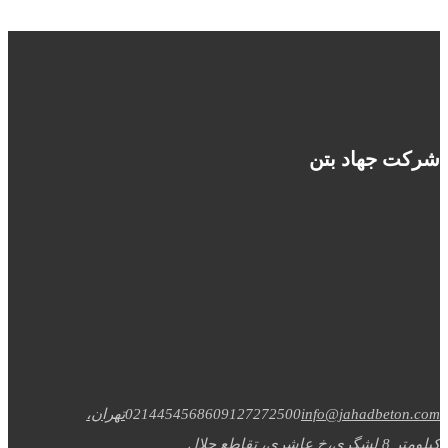
شرکت جهاد بتن
info@jahadbeton.com
09127272500
02144545686
تهران،
کیلومتر 8 لشگری،خ عاشری، تقاطع جلال