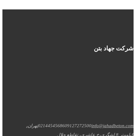
شرکت جهاد بتن
info@jahadbeton.com
09127272500
02144545686
تهران،
کیلومتر 8 لشگری،خ عاشری، تقاطع جلال