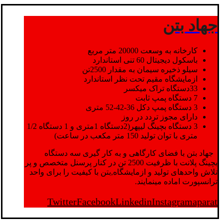
جهاد بتن
کارخانه به وسعت 20000 متر مربع
باسکول دیجیتال 60 تنی استاندارد
سیلو ذخیره سیمان به مقدار 2500تن
ازمایشگاه مقیم تحت نظر استاندارد
33دستگاه تراک میکسر
7 دستگاه پمپ ثابت
3 دستگاه پمپ دکل 36-42-52 متری
دارای مجوز تردد در روز
3 دستگاه بچینگ لیپهر(2دستگاه 1متری و 1 دستگاه 1/2
متری با توان تولید 150 متر مکعب در ساعت)
جهاد بتن با فضای کارگاهی و به کار گیری سه دستگاه
بچینگ پلانت با ظرفیت 2500 تن در کنار پرسنل متخصص و پر
تلاش واحدهای تولید و ازمایشگاه,بتن با کیفیت را برای واحد
ترانسپورت اماده مینمایند.
Twitter
Facebook
Linkedin
Instagram
aparat