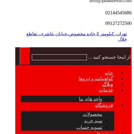
Info@jahadbeton.com
02144545686
09127272500
تهران، کیلومتر 8 جاده مخصوص،خیابان عاشری، تقاطع
جلال
از اینجا جستجو کنید ...
خانه
گواهینامه و ایزوها
وبلاگ
خدمات
واحد های ما
فروشگاه
محصولات
سبد خرید
تسویه حساب
پروژه ها