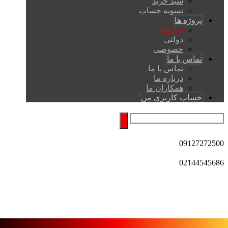
سبد خرید
تسویه حساب
پروژه ها
سازمانی
دولتی
خصوصی
تماس با ما
تماس با ما
درباره ما
همکاران ما
حساب کاربری من
09127272500
02144545686