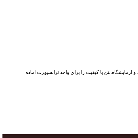
ر پرسنل متخصص و پر تلاش واحدهای تولید و ازمایشگاه,بتن با کیفیت را برای واحد ترانسپورت اماده