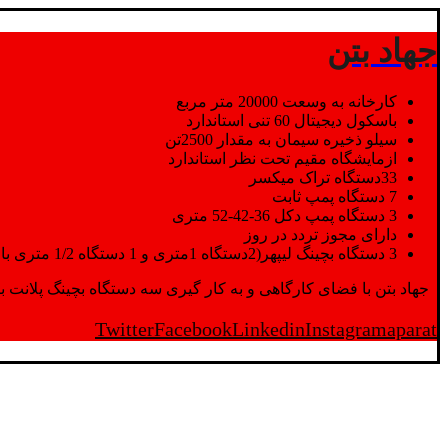
جهاد بتن
کارخانه به وسعت 20000 متر مربع
باسکول دیجیتال 60 تنی استاندارد
سیلو ذخیره سیمان به مقدار 2500تن
ازمایشگاه مقیم تحت نظر استاندارد
33دستگاه تراک میکسر
7 دستگاه پمپ ثابت
3 دستگاه پمپ دکل 36-42-52 متری
دارای مجوز تردد در روز
3 دستگاه بچینگ لیپهر(2دستگاه 1متری و 1 دستگاه 1/2 متری با توان تولید 150 متر مکعب در ساعت)
جهاد بتن با فضای کارگاهی و به کار گیری سه دستگاه بچینگ پلانت با ظرفیت 2500 تن در کنار پرسنل متخصص و پر تلاش واحدهای تولید و ازمایشگاه,بتن با کیفیت را برای واحد تر
Twitter
Facebook
Linkedin
Instagram
aparat