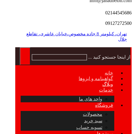
Info@jahadbeton.com
02144545686
09127272500
تهران، کیلومتر 8 جاده مخصوص،خیابان عاشری، تقاطع
جلال
از اینجا جستجو کنید ...
خانه
گواهینامه و ایزوها
وبلاگ
خدمات
واحد های ما
فروشگاه
محصولات
سبد خرید
تسویه حساب
پروژه ها