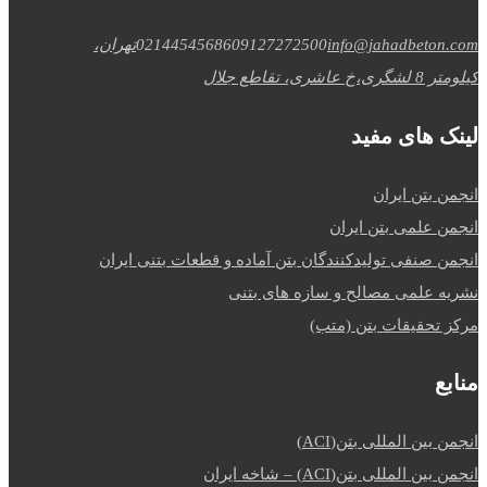
info@jahadbeton.com
09127272500
02144545686
تهران،
کیلومتر 8 لشگری،خ عاشری، تقاطع جلال
لینک های مفید
انجمن بتن ایران
انجمن علمی بتن ایران
انجمن صنفی تولیدکنندگان بتن آماده و قطعات بتنی ایران
نشریه علمی مصالح و سازه های بتنی
مرکز تحقیقات بتن (متب)
منابع
انجمن بین المللی بتن(ACI)
انجمن بین المللی بتن(ACI) – شاخه ایران