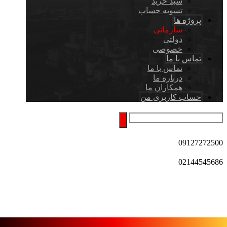
سبد خرید
تسویه حساب
پروژه ها
سازمانی
دولتی
خصوصی
تماس با ما
تماس با ما
درباره ما
همکاران ما
حساب کاربری من
09127272500
02144545686