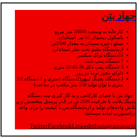
جهاد بتن
کارخانه به وسعت 20000 متر مربع
باسکول دیجیتال 60 تنی استاندارد
سیلو ذخیره سیمان به مقدار 2500تن
ازمایشگاه مقیم تحت نظر استاندارد
33دستگاه تراک میکسر
7 دستگاه پمپ ثابت
3 دستگاه پمپ دکل 36-42-52 متری
دارای مجوز تردد در روز
3 دستگاه بچینگ لیپهر(2دستگاه 1متری و 1 دستگاه 1/2
متری با توان تولید 150 متر مکعب در ساعت)
جهاد بتن با فضای کارگاهی و به کار گیری سه دستگاه
بچینگ پلانت با ظرفیت 2500 تن در کنار پرسنل متخصص و پر
تلاش واحدهای تولید و ازمایشگاه,بتن با کیفیت را برای واحد
ترانسپورت اماده مینمایند.
Twitter
Facebook
Linkedin
Instagram
aparat