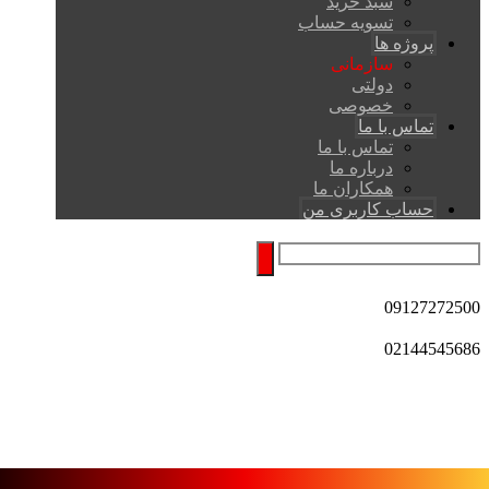
سبد خرید
تسویه حساب
پروژه ها
سازمانی
دولتی
خصوصی
تماس با ما
تماس با ما
درباره ما
همکاران ما
حساب کاربری من
09127272500
02144545686