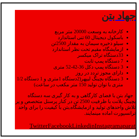
جهاد بتن
کارخانه به وسعت 20000 متر مربع
باسکول دیجیتال 60 تنی استاندارد
سیلو ذخیره سیمان به مقدار 2500تن
ازمایشگاه مقیم تحت نظر استاندارد
33دستگاه تراک میکسر
7 دستگاه پمپ ثابت
3 دستگاه پمپ دکل 36-42-52 متری
دارای مجوز تردد در روز
3 دستگاه بچینگ لیپهر(2دستگاه 1متری و 1 دستگاه 1/2
متری با توان تولید 150 متر مکعب در ساعت)
جهاد بتن با فضای کارگاهی و به کار گیری سه دستگاه
بچینگ پلانت با ظرفیت 2500 تن در کنار پرسنل متخصص و پر
تلاش واحدهای تولید و ازمایشگاه,بتن با کیفیت را برای واحد
ترانسپورت اماده مینمایند.
Twitter
Facebook
Linkedin
Instagram
aparat