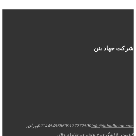
شرکت جهاد بتن
info@jahadbeton.com
09127272500
02144545686
تهران،
کیلومتر 8 لشگری،خ عاشری، تقاطع جلال