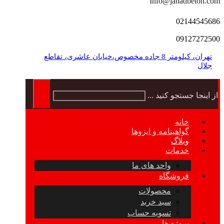
Info@jahadbeton.com
02144545686
09127272500
تهران، کیلومتر 8 جاده مخصوص،خیابان عاشری، تقاطع
جلال
از اینجا جستجو کنید ...
خانه
گواهینامه و ایزوها
وبلاگ
خدمات
واحد های ما
فروشگاه
محصولات
سبد خرید
تسویه حساب
پروژه ها