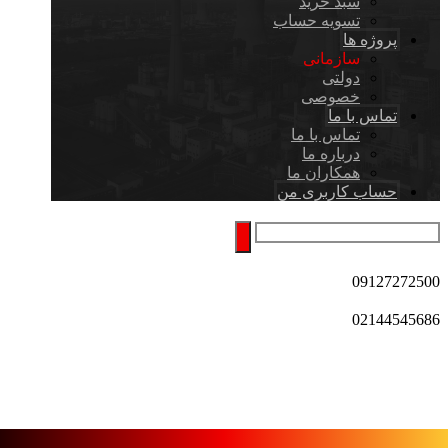
سبد خرید
تسویه حساب
پروژه ها
سازمانی
دولتی
خصوصی
تماس با ما
تماس با ما
درباره ما
همکاران ما
حساب کاربری من
09127272500
02144545686