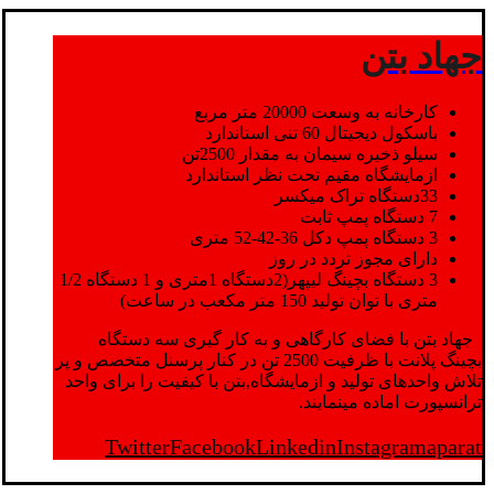
جهاد بتن
کارخانه به وسعت 20000 متر مربع
باسکول دیجیتال 60 تنی استاندارد
سیلو ذخیره سیمان به مقدار 2500تن
ازمایشگاه مقیم تحت نظر استاندارد
33دستگاه تراک میکسر
7 دستگاه پمپ ثابت
3 دستگاه پمپ دکل 36-42-52 متری
دارای مجوز تردد در روز
3 دستگاه بچینگ لیپهر(2دستگاه 1متری و 1 دستگاه 1/2
متری با توان تولید 150 متر مکعب در ساعت)
جهاد بتن با فضای کارگاهی و به کار گیری سه دستگاه
بچینگ پلانت با ظرفیت 2500 تن در کنار پرسنل متخصص و پر
تلاش واحدهای تولید و ازمایشگاه,بتن با کیفیت را برای واحد
ترانسپورت اماده مینمایند.
Twitter
Facebook
Linkedin
Instagram
aparat