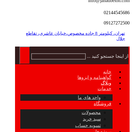
Info@jahadbeton.com
02144545686
09127272500
تهران، کیلومتر 8 جاده مخصوص،خیابان عاشری، تقاطع
جلال
از اینجا جستجو کنید ...
خانه
گواهینامه و ایزوها
وبلاگ
خدمات
واحد های ما
فروشگاه
محصولات
سبد خرید
تسویه حساب
پروژه ها