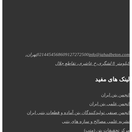
info@jahadbeton.com
09127272500
02144545686
تهران،
کیلومتر 8 لشگری،خ عاشری، تقاطع جلال
لینک های مفید
انجمن بتن ایران
انجمن علمی بتن ایران
انجمن صنفی تولیدکنندگان بتن آماده و قطعات بتنی ایران
نشریه علمی مصالح و سازه های بتنی
مرکز تحقیقات بتن (متب)