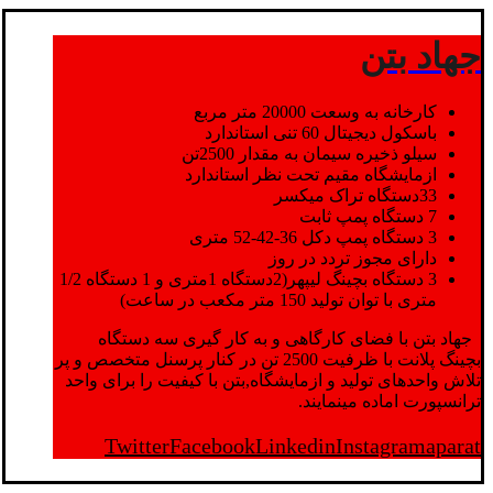
جهاد بتن
کارخانه به وسعت 20000 متر مربع
باسکول دیجیتال 60 تنی استاندارد
سیلو ذخیره سیمان به مقدار 2500تن
ازمایشگاه مقیم تحت نظر استاندارد
33دستگاه تراک میکسر
7 دستگاه پمپ ثابت
3 دستگاه پمپ دکل 36-42-52 متری
دارای مجوز تردد در روز
3 دستگاه بچینگ لیپهر(2دستگاه 1متری و 1 دستگاه 1/2
متری با توان تولید 150 متر مکعب در ساعت)
جهاد بتن با فضای کارگاهی و به کار گیری سه دستگاه
بچینگ پلانت با ظرفیت 2500 تن در کنار پرسنل متخصص و پر
تلاش واحدهای تولید و ازمایشگاه,بتن با کیفیت را برای واحد
ترانسپورت اماده مینمایند.
Twitter
Facebook
Linkedin
Instagram
aparat