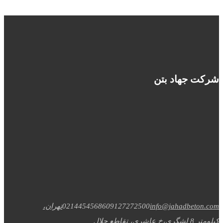
شرکت جهاد بتن
info@jahadbeton.com
09127272500
02144545686
تهران،
کیلومتر 8 لشگری،خ عاشری، تقاطع جلال