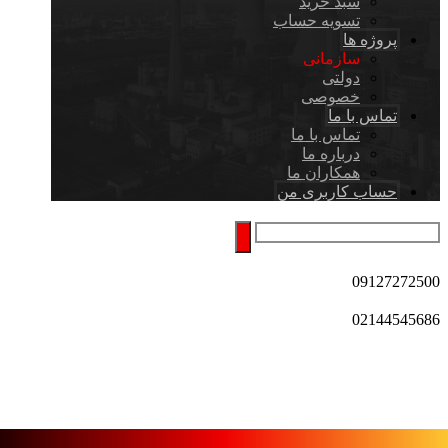
سبد خرید
تسویه حساب
پروژه ها
سازمانی
دولتی
خصوصی
تماس با ما
تماس با ما
درباره ما
همکاران ما
حساب کاربری من
09127272500
02144545686