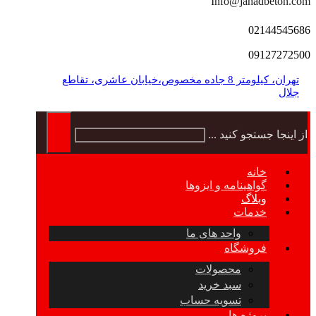
Info@jahadbeton.com
02144545686
09127272500
تهران، کیلومتر 8 جاده مخصوص،خیابان عاشری، تقاطع
جلال
از اینجا جستجو کنید ...
خانه
گواهینامه و ایزوها
وبلاگ
خدمات
واحد های ما
فروشگاه
محصولات
سبد خرید
تسویه حساب
پروژه ها