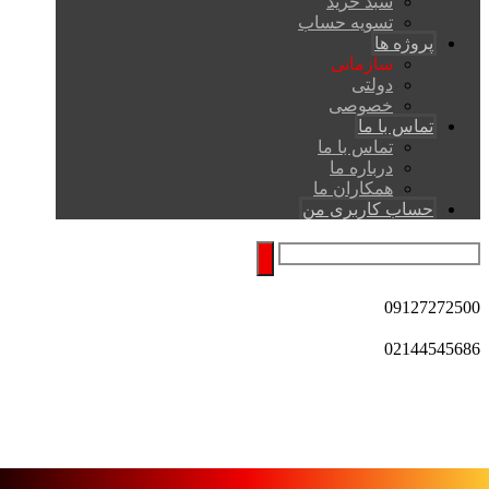
سبد خرید
تسویه حساب
پروژه ها
سازمانی
دولتی
خصوصی
تماس با ما
تماس با ما
درباره ما
همکاران ما
حساب کاربری من
09127272500
02144545686