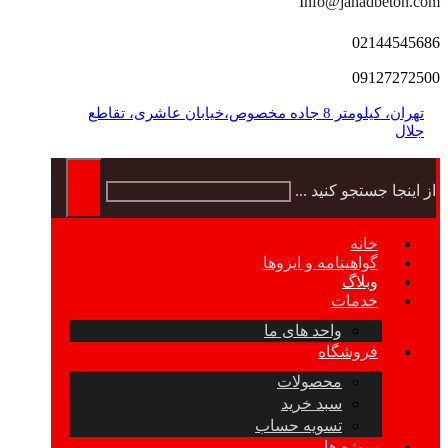
Info@jahadbeton.com
02144545686
09127272500
تهران، کیلومتر 8 جاده مخصوص،خیابان عاشری، تقاطع
جلال
از اینجا جستجو کنید ...
خانه
گواهینامه و ایزوها
وبلاگ
خدمات
واحد های ما
فروشگاه
محصولات
سبد خرید
تسویه حساب
پروژه ها