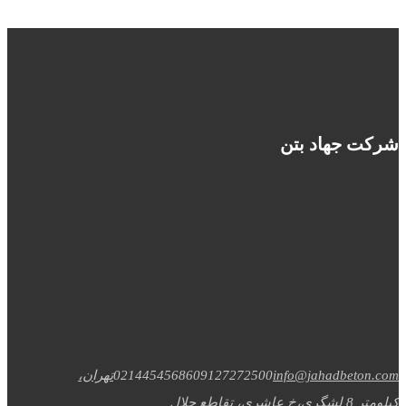
شرکت جهاد بتن
info@jahadbeton.com
09127272500
02144545686
تهران،
کیلومتر 8 لشگری،خ عاشری، تقاطع جلال