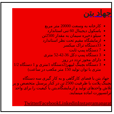
جهاد بتن
کارخانه به وسعت 20000 متر مربع
باسکول دیجیتال 60 تنی استاندارد
سیلو ذخیره سیمان به مقدار 2500تن
ازمایشگاه مقیم تحت نظر استاندارد
33دستگاه تراک میکسر
7 دستگاه پمپ ثابت
3 دستگاه پمپ دکل 36-42-52 متری
دارای مجوز تردد در روز
3 دستگاه بچینگ لیپهر(2دستگاه 1متری و 1 دستگاه 1/2
متری با توان تولید 150 متر مکعب در ساعت)
جهاد بتن با فضای کارگاهی و به کار گیری سه دستگاه
بچینگ پلانت با ظرفیت 2500 تن در کنار پرسنل متخصص و پر
تلاش واحدهای تولید و ازمایشگاه,بتن با کیفیت را برای واحد
ترانسپورت اماده مینمایند.
Twitter
Facebook
Linkedin
Instagram
aparat