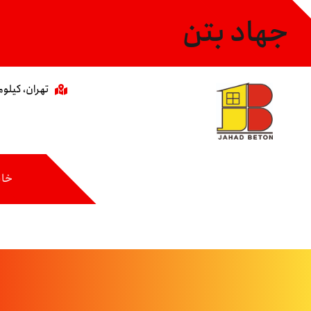
جهاد بتن
تهران، کیلومتر ۸ جاده مخصوص،خیابان عاشری، 
خان