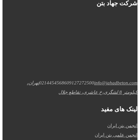
شرکت جهاد بتن
info@jahadbeton.com
09127272500
02144545686
تهران،
کیلومتر 8 لشگری،خ عاشری، تقاطع جلال
لینک های مفید
انجمن بتن ایران
انجمن علمی بتن ایران