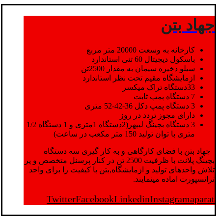
جهاد بتن
کارخانه به وسعت 20000 متر مربع
باسکول دیجیتال 60 تنی استاندارد
سیلو ذخیره سیمان به مقدار 2500تن
ازمایشگاه مقیم تحت نظر استاندارد
33دستگاه تراک میکسر
7 دستگاه پمپ ثابت
3 دستگاه پمپ دکل 36-42-52 متری
دارای مجوز تردد در روز
3 دستگاه بچینگ لیپهر(2دستگاه 1متری و 1 دستگاه 1/2
متری با توان تولید 150 متر مکعب در ساعت)
جهاد بتن با فضای کارگاهی و به کار گیری سه دستگاه
بچینگ پلانت با ظرفیت 2500 تن در کنار پرسنل متخصص و پر
تلاش واحدهای تولید و ازمایشگاه,بتن با کیفیت را برای واحد
ترانسپورت اماده مینمایند.
Twitter
Facebook
Linkedin
Instagram
aparat