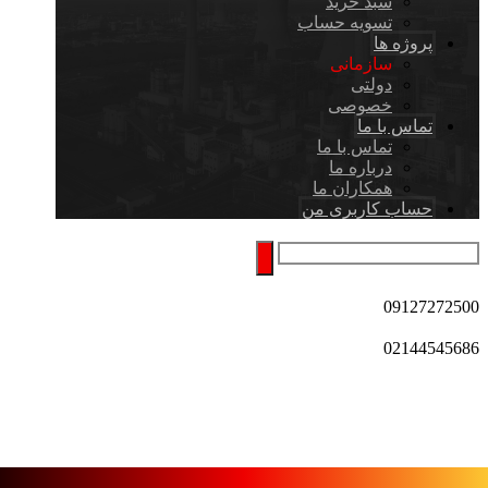
سبد خرید
تسویه حساب
پروژه ها
سازمانی
دولتی
خصوصی
تماس با ما
تماس با ما
درباره ما
همکاران ما
حساب کاربری من
09127272500
02144545686