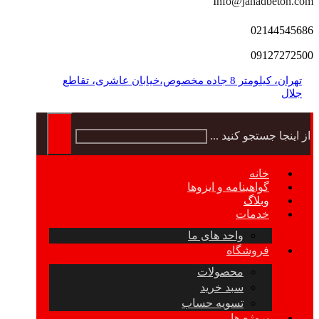
Info@jahadbeton.com
02144545686
09127272500
تهران، کیلومتر 8 جاده مخصوص،خیابان عاشری، تقاطع
جلال
از اینجا جستجو کنید ...
خانه
گواهینامه و ایزوها
وبلاگ
خدمات
واحد های ما
فروشگاه
محصولات
سبد خرید
تسویه حساب
پروژه ها