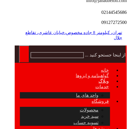
Info@jahadbeton.com
02144545686
09127272500
تهران، کیلومتر 8 جاده مخصوص،خیابان عاشری، تقاطع
جلال
از اینجا جستجو کنید ...
خانه
گواهینامه و ایزوها
وبلاگ
خدمات
واحد های ما
فروشگاه
محصولات
سبد خرید
تسویه حساب
پروژه ها