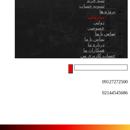
سبد خرید
تسویه حساب
پروژه ها
سازمانی
دولتی
خصوصی
تماس با ما
تماس با ما
درباره ما
همکاران ما
حساب کاربری من
09127272500
02144545686