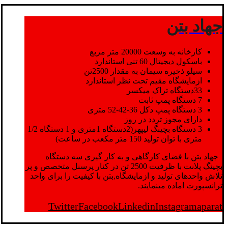
جهاد بتن
کارخانه به وسعت 20000 متر مربع
باسکول دیجیتال 60 تنی استاندارد
سیلو ذخیره سیمان به مقدار 2500تن
ازمایشگاه مقیم تحت نظر استاندارد
33دستگاه تراک میکسر
7 دستگاه پمپ ثابت
3 دستگاه پمپ دکل 36-42-52 متری
دارای مجوز تردد در روز
3 دستگاه بچینگ لیپهر(2دستگاه 1متری و 1 دستگاه 1/2
متری با توان تولید 150 متر مکعب در ساعت)
جهاد بتن با فضای کارگاهی و به کار گیری سه دستگاه
بچینگ پلانت با ظرفیت 2500 تن در کنار پرسنل متخصص و پر
تلاش واحدهای تولید و ازمایشگاه,بتن با کیفیت را برای واحد
ترانسپورت اماده مینمایند.
Twitter
Facebook
Linkedin
Instagram
aparat