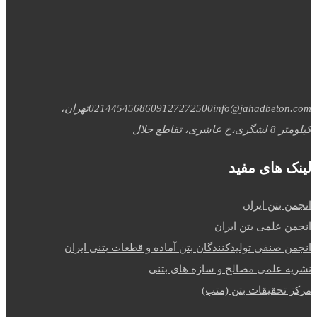
info@jahadbeton.com
09127272500
02144545686
تهران،
کیلومتر 8 لشگری،خ عاشری، تقاطع جلال
لینک های مفید
انجمن بتن ایران
انجمن علمی بتن ایران
انجمن صنفی تولیدکنندگان بتن آماده و قطعات بتنی ایران
نشریه علمی مصالح و سازه های بتنی
مرکز تحقیقات بتن (متب)