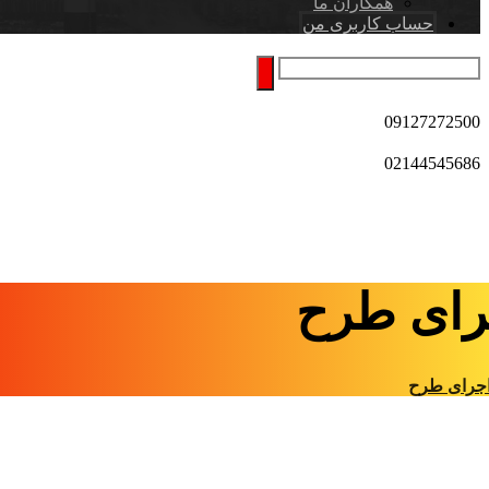
همکاران ما
حساب کاربری من
09127272500
02144545686
رای طرح
جرای طرح