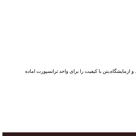
ر پرسنل متخصص و پر تلاش واحدهای تولید و ازمایشگاه,بتن با کیفیت را برای واحد ترانسپورت اماده