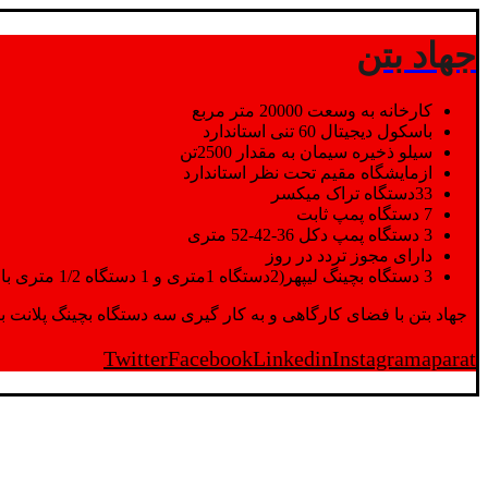
جهاد بتن
کارخانه به وسعت 20000 متر مربع
باسکول دیجیتال 60 تنی استاندارد
سیلو ذخیره سیمان به مقدار 2500تن
ازمایشگاه مقیم تحت نظر استاندارد
33دستگاه تراک میکسر
7 دستگاه پمپ ثابت
3 دستگاه پمپ دکل 36-42-52 متری
دارای مجوز تردد در روز
3 دستگاه بچینگ لیپهر(2دستگاه 1متری و 1 دستگاه 1/2 متری با توان تولید 150 متر مکعب در ساعت)
جهاد بتن با فضای کارگاهی و به کار گیری سه دستگاه بچینگ پلانت با ظرفیت 2500 تن در کنار پرسنل متخصص و پر تلاش واحدهای تولید و ازمایشگاه,بتن با کیفیت را برای واحد تر
Twitter
Facebook
Linkedin
Instagram
aparat