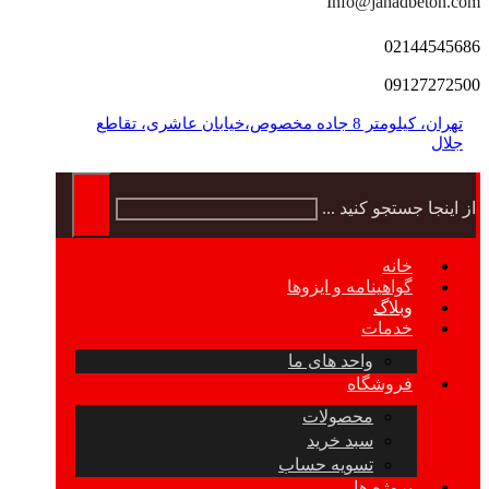
Info@jahadbeton.com
02144545686
09127272500
تهران، کیلومتر 8 جاده مخصوص،خیابان عاشری، تقاطع
جلال
از اینجا جستجو کنید ...
خانه
گواهینامه و ایزوها
وبلاگ
خدمات
واحد های ما
فروشگاه
محصولات
سبد خرید
تسویه حساب
پروژه ها