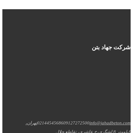
شرکت جهاد بتن
info@jahadbeton.com
09127272500
02144545686
تهران،
کیلومتر 8 لشگری،خ عاشری، تقاطع جلال