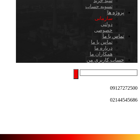
سبد خرید
تسویه حساب
پروژه ها
سازمانی
دولتی
خصوصی
تماس با ما
تماس با ما
درباره ما
همکاران ما
حساب کاربری من
09127272500
02144545686