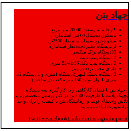
جهاد بتن
کارخانه به وسعت 20000 متر مربع
باسکول دیجیتال 60 تنی استاندارد
سیلو ذخیره سیمان به مقدار 2500تن
ازمایشگاه مقیم تحت نظر استاندارد
33دستگاه تراک میکسر
7 دستگاه پمپ ثابت
3 دستگاه پمپ دکل 36-42-52 متری
دارای مجوز تردد در روز
3 دستگاه بچینگ لیپهر(2دستگاه 1متری و 1 دستگاه 1/2
متری با توان تولید 150 متر مکعب در ساعت)
جهاد بتن با فضای کارگاهی و به کار گیری سه دستگاه
بچینگ پلانت با ظرفیت 2500 تن در کنار پرسنل متخصص و پر
تلاش واحدهای تولید و ازمایشگاه,بتن با کیفیت را برای واحد
ترانسپورت اماده مینمایند.
Twitter
Facebook
Linkedin
Instagram
aparat