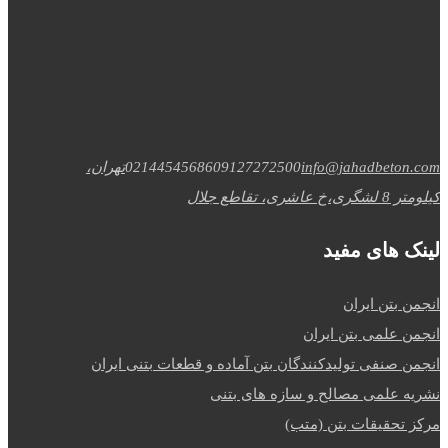
info@jahadbeton.com
09127272500
02144545686
تهران،
کیلومتر 8 لشگری،خ عاشری، تقاطع جلال
لینک های مفید
انجمن بتن ایران
انجمن علمی بتن ایران
انجمن صنفی تولیدکنندگان بتن آماده و قطعات بتنی ایران
نشریه علمی مصالح و سازه های بتنی
مرکز تحقیقات بتن (متب)