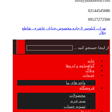
Info@jahadbeton.com
02144545686
09127272500
تهران، کیلومتر 8 جاده مخصوص،خیابان عاشری، تقاطع
جلال
از اینجا جستجو کنید ...
خانه
گواهینامه و ایزوها
وبلاگ
خدمات
واحد های ما
فروشگاه
محصولات
سبد خرید
تسویه حساب
پروژه ها