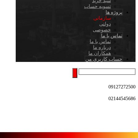
سبد خرید
تسویه حساب
پروژه ها
سازمانی
دولتی
خصوصی
تماس با ما
تماس با ما
درباره ما
همکاران ما
حساب کاربری من
09127272500
02144545686