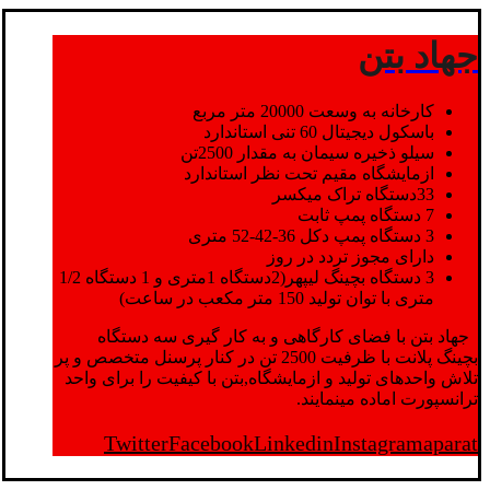
جهاد بتن
کارخانه به وسعت 20000 متر مربع
باسکول دیجیتال 60 تنی استاندارد
سیلو ذخیره سیمان به مقدار 2500تن
ازمایشگاه مقیم تحت نظر استاندارد
33دستگاه تراک میکسر
7 دستگاه پمپ ثابت
3 دستگاه پمپ دکل 36-42-52 متری
دارای مجوز تردد در روز
3 دستگاه بچینگ لیپهر(2دستگاه 1متری و 1 دستگاه 1/2
متری با توان تولید 150 متر مکعب در ساعت)
جهاد بتن با فضای کارگاهی و به کار گیری سه دستگاه
بچینگ پلانت با ظرفیت 2500 تن در کنار پرسنل متخصص و پر
تلاش واحدهای تولید و ازمایشگاه,بتن با کیفیت را برای واحد
ترانسپورت اماده مینمایند.
Twitter
Facebook
Linkedin
Instagram
aparat