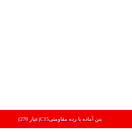
بتن آماده با رده مقاومتیC15(عیار 270)