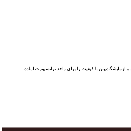
ر پرسنل متخصص و پر تلاش واحدهای تولید و ازمایشگاه,بتن با کیفیت را برای واحد ترانسپورت اماده