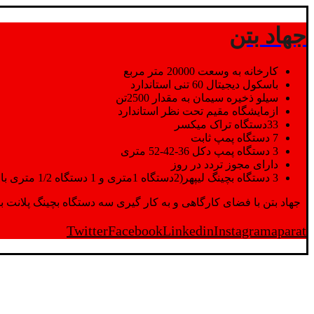
جهاد بتن
کارخانه به وسعت 20000 متر مربع
باسکول دیجیتال 60 تنی استاندارد
سیلو ذخیره سیمان به مقدار 2500تن
ازمایشگاه مقیم تحت نظر استاندارد
33دستگاه تراک میکسر
7 دستگاه پمپ ثابت
3 دستگاه پمپ دکل 36-42-52 متری
دارای مجوز تردد در روز
3 دستگاه بچینگ لیپهر(2دستگاه 1متری و 1 دستگاه 1/2 متری با توان تولید 150 متر مکعب در ساعت)
جهاد بتن با فضای کارگاهی و به کار گیری سه دستگاه بچینگ پلانت با ظرفیت 2500 تن در کنار پرسنل متخصص و پر تلاش واحدهای تولید و ازمایشگاه,بتن با کیفیت را برای واحد تر
Twitter
Facebook
Linkedin
Instagram
aparat