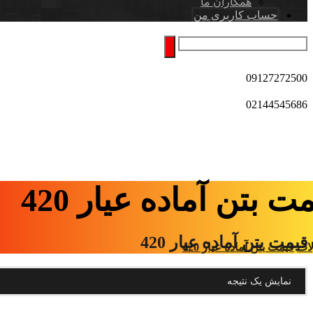
همکاران ما
حساب کاربری من
09127272500
02144545686
ت بتن آماده عیار 420
قیمت بتن آماده عیار 420
ات
قیمت بتن آماده عیار 420
نمایش یک نتیجه