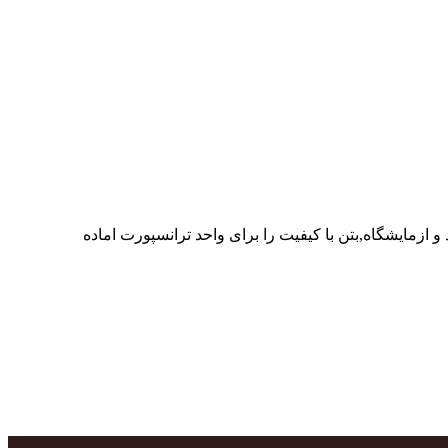
ر پرسنل متخصص و پر تلاش واحدهای تولید و ازمایشگاه,بتن با کیفیت را برای واحد ترانسپورت اماده