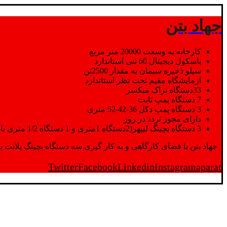
جهاد بتن
کارخانه به وسعت 20000 متر مربع
باسکول دیجیتال 60 تنی استاندارد
سیلو ذخیره سیمان به مقدار 2500تن
ازمایشگاه مقیم تحت نظر استاندارد
33دستگاه تراک میکسر
7 دستگاه پمپ ثابت
3 دستگاه پمپ دکل 36-42-52 متری
دارای مجوز تردد در روز
3 دستگاه بچینگ لیپهر(2دستگاه 1متری و 1 دستگاه 1/2 متری با توان تولید 150 متر مکعب در ساعت)
جهاد بتن با فضای کارگاهی و به کار گیری سه دستگاه بچینگ پلانت با ظرفیت 2500 تن در کنار پرسنل متخصص و پر تلاش واحدهای تولید و ازمایشگاه,بتن با کیفیت را برای واحد تر
Twitter
Facebook
Linkedin
Instagram
aparat