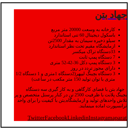
جهاد بتن
کارخانه به وسعت 20000 متر مربع
باسکول دیجیتال 60 تنی استاندارد
سیلو ذخیره سیمان به مقدار 2500تن
ازمایشگاه مقیم تحت نظر استاندارد
33دستگاه تراک میکسر
7 دستگاه پمپ ثابت
3 دستگاه پمپ دکل 36-42-52 متری
دارای مجوز تردد در روز
3 دستگاه بچینگ لیپهر(2دستگاه 1متری و 1 دستگاه 1/2
متری با توان تولید 150 متر مکعب در ساعت)
جهاد بتن با فضای کارگاهی و به کار گیری سه دستگاه
بچینگ پلانت با ظرفیت 2500 تن در کنار پرسنل متخصص و پر
تلاش واحدهای تولید و ازمایشگاه,بتن با کیفیت را برای واحد
ترانسپورت اماده مینمایند.
Twitter
Facebook
Linkedin
Instagram
aparat