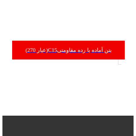
بتن آماده با رده مقاومتیC15(عیار 270)