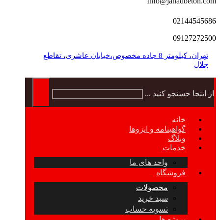
Info@jahadbeton.com
02144545686
09127272500
تهران، کیلومتر 8 جاده مخصوص،خیابان عاشری، تقاطع
جلال
از اینجا جستجو کنید ...
خانه
گواهینامه و ایزوها
وبلاگ
خدمات
واحد های ما
فروشگاه
محصولات
سبد خرید
تسویه حساب
پروژه ها