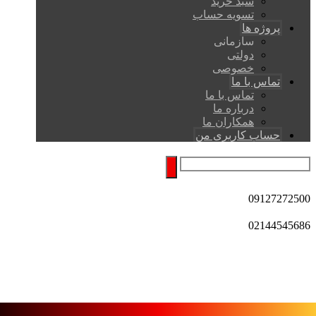
سبد خرید
تسویه حساب
پروژه ها
سازمانی
دولتی
خصوصی
تماس با ما
تماس با ما
درباره ما
همکاران ما
حساب کاربری من
09127272500
02144545686