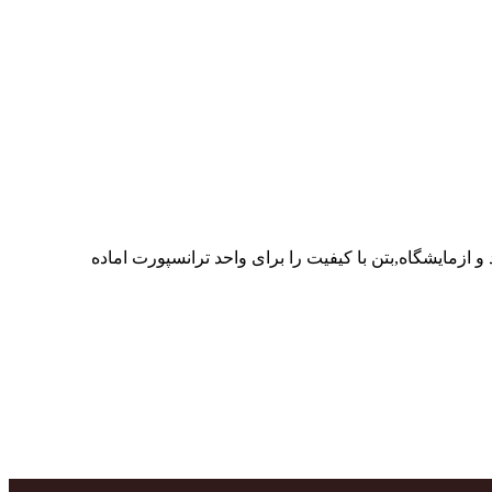
ر پرسنل متخصص و پر تلاش واحدهای تولید و ازمایشگاه,بتن با کیفیت را برای واحد ترانسپورت اماده