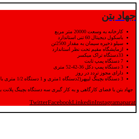
جهاد بتن
کارخانه به وسعت 20000 متر مربع
باسکول دیجیتال 60 تنی استاندارد
سیلو ذخیره سیمان به مقدار 2500تن
ازمایشگاه مقیم تحت نظر استاندارد
33دستگاه تراک میکسر
7 دستگاه پمپ ثابت
3 دستگاه پمپ دکل 36-42-52 متری
دارای مجوز تردد در روز
3 دستگاه بچینگ لیپهر(2دستگاه 1متری و 1 دستگاه 1/2 متری با توان تولید 150 متر مکعب در ساعت)
جهاد بتن با فضای کارگاهی و به کار گیری سه دستگاه بچینگ پلانت با ظرفیت 2500 تن در کنار پرسنل متخصص و پر تلاش واحدهای تولید و ازمایشگاه,بتن با کیفیت را برای واحد تر
Twitter
Facebook
Linkedin
Instagram
aparat