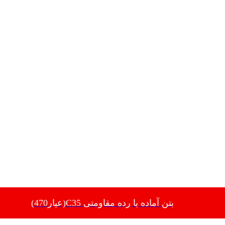
بتن آماده با رده مقاومتی C35(عیار470)