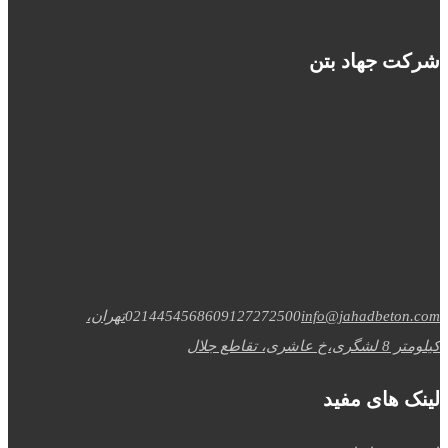
شرکت جهاد بتن
info@jahadbeton.com
09127272500
02144545686
تهران،
کیلومتر 8 لشگری،خ عاشری، تقاطع جلال
لینک های مفید