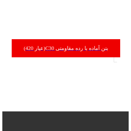
بتن آماده با رده مقاومتی C30(عیار 420)