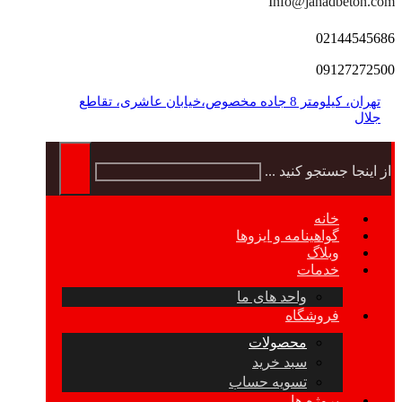
Info@jahadbeton.com
02144545686
09127272500
تهران، کیلومتر 8 جاده مخصوص،خیابان عاشری، تقاطع
جلال
از اینجا جستجو کنید ...
خانه
گواهینامه و ایزوها
وبلاگ
خدمات
واحد های ما
فروشگاه
محصولات
سبد خرید
تسویه حساب
پروژه ها