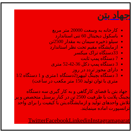
جهاد بتن
کارخانه به وسعت 20000 متر مربع
باسکول دیجیتال 60 تنی استاندارد
سیلو ذخیره سیمان به مقدار 2500تن
ازمایشگاه مقیم تحت نظر استاندارد
33دستگاه تراک میکسر
7 دستگاه پمپ ثابت
3 دستگاه پمپ دکل 36-42-52 متری
دارای مجوز تردد در روز
3 دستگاه بچینگ لیپهر(2دستگاه 1متری و 1 دستگاه 1/2
متری با توان تولید 150 متر مکعب در ساعت)
جهاد بتن با فضای کارگاهی و به کار گیری سه دستگاه
بچینگ پلانت با ظرفیت 2500 تن در کنار پرسنل متخصص و پر
تلاش واحدهای تولید و ازمایشگاه,بتن با کیفیت را برای واحد
ترانسپورت اماده مینمایند.
Twitter
Facebook
Linkedin
Instagram
aparat