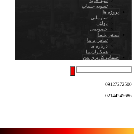
سبد خرید
تسویه حساب
پروژه ها
سازمانی
دولتی
خصوصی
تماس با ما
تماس با ما
درباره ما
همکاران ما
حساب کاربری من
09127272500
02144545686