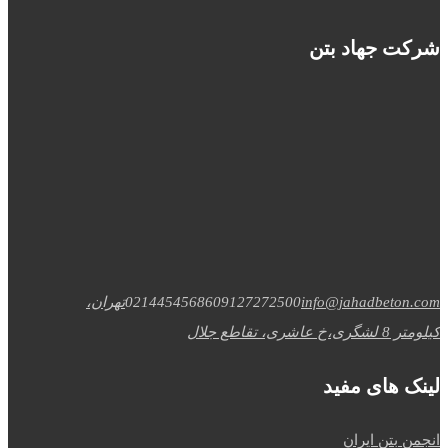
شرکت جهاد بتن
info@jahadbeton.com
09127272500
02144545686
تهران،
کیلومتر 8 لشگری،خ عاشری، تقاطع جلال
لینک های مفید
انجمن بتن ایران