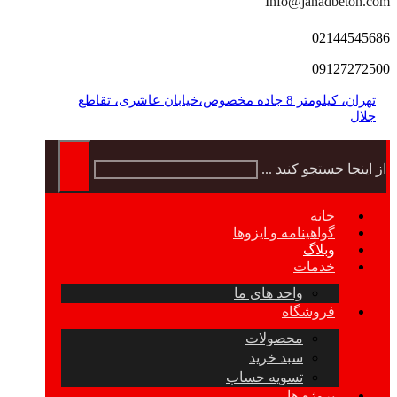
Info@jahadbeton.com
02144545686
09127272500
تهران، کیلومتر 8 جاده مخصوص،خیابان عاشری، تقاطع
جلال
از اینجا جستجو کنید ...
خانه
گواهینامه و ایزوها
وبلاگ
خدمات
واحد های ما
فروشگاه
محصولات
سبد خرید
تسویه حساب
پروژه ها