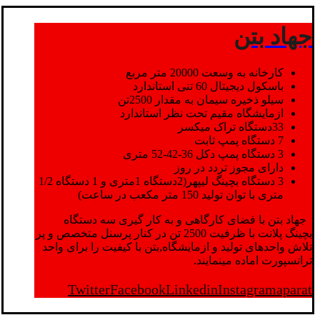
جهاد بتن
کارخانه به وسعت 20000 متر مربع
باسکول دیجیتال 60 تنی استاندارد
سیلو ذخیره سیمان به مقدار 2500تن
ازمایشگاه مقیم تحت نظر استاندارد
33دستگاه تراک میکسر
7 دستگاه پمپ ثابت
3 دستگاه پمپ دکل 36-42-52 متری
دارای مجوز تردد در روز
3 دستگاه بچینگ لیپهر(2دستگاه 1متری و 1 دستگاه 1/2
متری با توان تولید 150 متر مکعب در ساعت)
جهاد بتن با فضای کارگاهی و به کار گیری سه دستگاه
بچینگ پلانت با ظرفیت 2500 تن در کنار پرسنل متخصص و پر
تلاش واحدهای تولید و ازمایشگاه,بتن با کیفیت را برای واحد
ترانسپورت اماده مینمایند.
Twitter
Facebook
Linkedin
Instagram
aparat