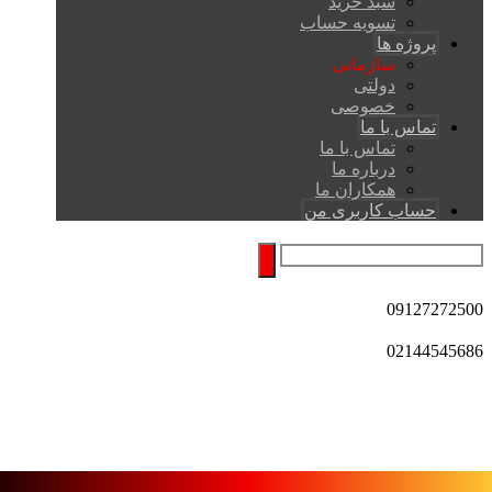
سبد خرید
تسویه حساب
پروژه ها
سازمانی
دولتی
خصوصی
تماس با ما
تماس با ما
درباره ما
همکاران ما
حساب کاربری من
09127272500
02144545686