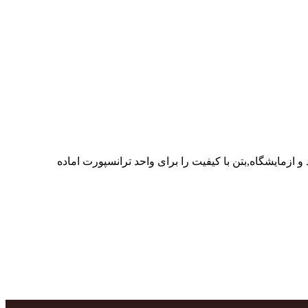
ر پرسنل متخصص و پر تلاش واحدهای تولید و ازمایشگاه,بتن با کیفیت را برای واحد ترانسپورت اماده