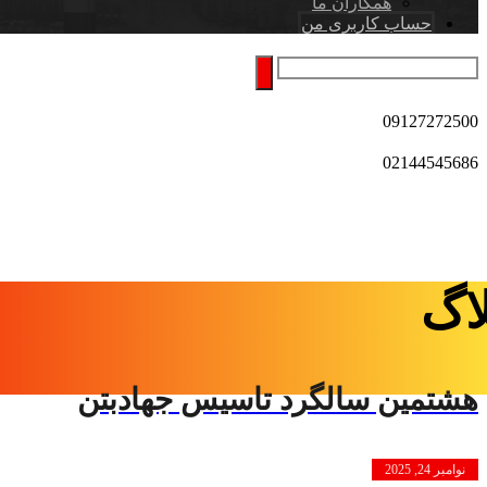
همکاران ما
حساب کاربری من
09127272500
02144545686
اگ
هشتمین سالگرد تاسیس جهادبتن
نوامبر 24, 2025