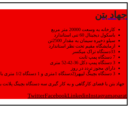
جهاد بتن
کارخانه به وسعت 20000 متر مربع
باسکول دیجیتال 60 تنی استاندارد
سیلو ذخیره سیمان به مقدار 2500تن
ازمایشگاه مقیم تحت نظر استاندارد
33دستگاه تراک میکسر
7 دستگاه پمپ ثابت
3 دستگاه پمپ دکل 36-42-52 متری
دارای مجوز تردد در روز
3 دستگاه بچینگ لیپهر(2دستگاه 1متری و 1 دستگاه 1/2 متری با توان تولید 150 متر مکعب در ساعت)
جهاد بتن با فضای کارگاهی و به کار گیری سه دستگاه بچینگ پلانت با ظرفیت 2500 تن در کنار پرسنل متخصص و پر تلاش واحدهای تولید و ازمایشگاه,بتن با کیفیت را برای واحد تر
Twitter
Facebook
Linkedin
Instagram
aparat