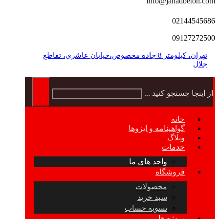
Info@jahadbeton.com
02144545686
09127272500
تهران، کیلومتر 8 جاده مخصوص،خیابان عاشری، تقاطع
جلال
از اینجا جستجو کنید ...
خانه
گواهینامه و ایزوها
وبلاگ
خدمات
واحد های ما
فروشگاه
محصولات
سبد خرید
تسویه حساب
پروژه ها