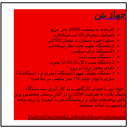
جهاد بتن
کارخانه به وسعت 20000 متر مربع
باسکول دیجیتال 60 تنی استاندارد
سیلو ذخیره سیمان به مقدار 2500تن
ازمایشگاه مقیم تحت نظر استاندارد
33دستگاه تراک میکسر
7 دستگاه پمپ ثابت
3 دستگاه پمپ دکل 36-42-52 متری
دارای مجوز تردد در روز
3 دستگاه بچینگ لیپهر(2دستگاه 1متری و 1 دستگاه 1/2
متری با توان تولید 150 متر مکعب در ساعت)
جهاد بتن با فضای کارگاهی و به کار گیری سه دستگاه
بچینگ پلانت با ظرفیت 2500 تن در کنار پرسنل متخصص و پر
تلاش واحدهای تولید و ازمایشگاه,بتن با کیفیت را برای واحد
ترانسپورت اماده مینمایند.
Twitter
Facebook
Linkedin
Instagram
aparat