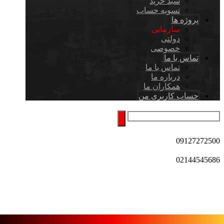
سبد خرید
تسویه حساب
پروژه ها
سازمانی
دولتی
خصوصی
تماس با ما
تماس با ما
درباره ما
همکاران ما
حساب کاربری من
09127272500
02144545686