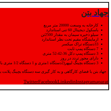
جهاد بتن
کارخانه به وسعت 20000 متر مربع
باسکول دیجیتال 60 تنی استاندارد
سیلو ذخیره سیمان به مقدار 2500تن
ازمایشگاه مقیم تحت نظر استاندارد
33دستگاه تراک میکسر
7 دستگاه پمپ ثابت
3 دستگاه پمپ دکل 36-42-52 متری
دارای مجوز تردد در روز
3 دستگاه بچینگ لیپهر(2دستگاه 1متری و 1 دستگاه 1/2 متری با توان تولید 150 متر مکعب در ساعت)
جهاد بتن با فضای کارگاهی و به کار گیری سه دستگاه بچینگ پلانت با ظرفیت 2500 تن در کنار پرسنل متخصص و پر تلاش واحدهای تولید و ازمایشگاه,بتن با کیفیت را برای واحد تر
Twitter
Facebook
Linkedin
Instagram
aparat