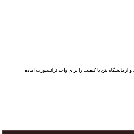
ر پرسنل متخصص و پر تلاش واحدهای تولید و ازمایشگاه,بتن با کیفیت را برای واحد ترانسپورت اماده