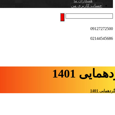
همکاران ما
حساب کاربری من
09127272500
02144545686
همایی 1401
ردهمایی 1401