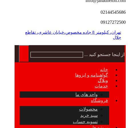
Info@jahadbeton.com
02144545686
09127272500
تهران، کیلومتر 8 جاده مخصوص،خیابان عاشری، تقاطع
جلال
از اینجا جستجو کنید ...
خانه
گواهینامه و ایزوها
وبلاگ
خدمات
واحد های ما
فروشگاه
محصولات
سبد خرید
تسویه حساب
پروژه ها