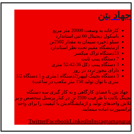
جهاد بتن
کارخانه به وسعت 20000 متر مربع
باسکول دیجیتال 60 تنی استاندارد
سیلو ذخیره سیمان به مقدار 2500تن
ازمایشگاه مقیم تحت نظر استاندارد
33دستگاه تراک میکسر
7 دستگاه پمپ ثابت
3 دستگاه پمپ دکل 36-42-52 متری
دارای مجوز تردد در روز
3 دستگاه بچینگ لیپهر(2دستگاه 1متری و 1 دستگاه 1/2
متری با توان تولید 150 متر مکعب در ساعت)
جهاد بتن با فضای کارگاهی و به کار گیری سه دستگاه
بچینگ پلانت با ظرفیت 2500 تن در کنار پرسنل متخصص و پر
تلاش واحدهای تولید و ازمایشگاه,بتن با کیفیت را برای واحد
ترانسپورت اماده مینمایند.
Twitter
Facebook
Linkedin
Instagram
aparat