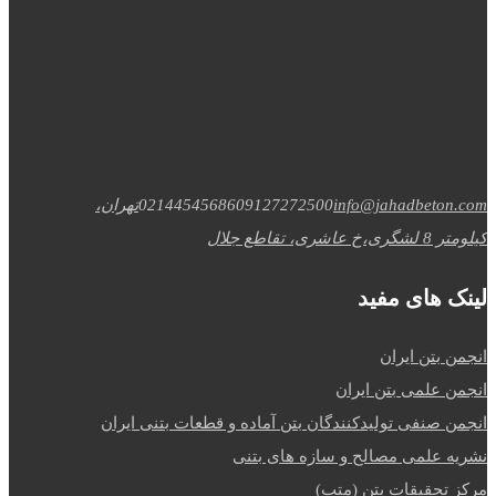
info@jahadbeton.com
09127272500
02144545686
تهران،
کیلومتر 8 لشگری،خ عاشری، تقاطع جلال
لینک های مفید
انجمن بتن ایران
انجمن علمی بتن ایران
انجمن صنفی تولیدکنندگان بتن آماده و قطعات بتنی ایران
نشریه علمی مصالح و سازه های بتنی
مرکز تحقیقات بتن (متب)