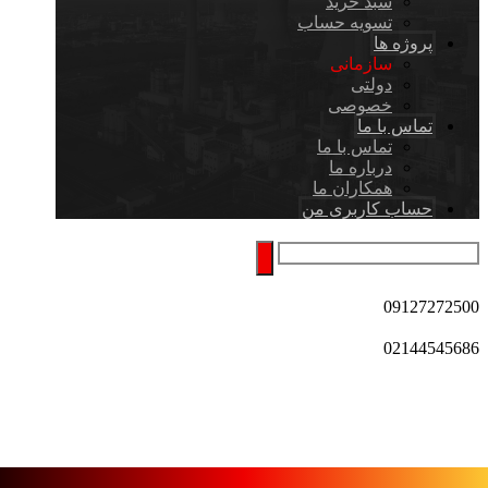
سبد خرید
تسویه حساب
پروژه ها
سازمانی
دولتی
خصوصی
تماس با ما
تماس با ما
درباره ما
همکاران ما
حساب کاربری من
09127272500
02144545686