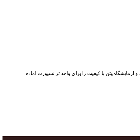
ر پرسنل متخصص و پر تلاش واحدهای تولید و ازمایشگاه,بتن با کیفیت را برای واحد ترانسپورت اماده