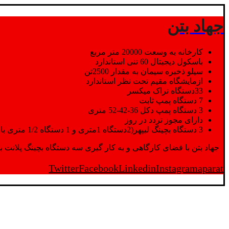
جهاد بتن
کارخانه به وسعت 20000 متر مربع
باسکول دیجیتال 60 تنی استاندارد
سیلو ذخیره سیمان به مقدار 2500تن
ازمایشگاه مقیم تحت نظر استاندارد
33دستگاه تراک میکسر
7 دستگاه پمپ ثابت
3 دستگاه پمپ دکل 36-42-52 متری
دارای مجوز تردد در روز
3 دستگاه بچینگ لیپهر(2دستگاه 1متری و 1 دستگاه 1/2 متری با توان تولید 150 متر مکعب در ساعت)
جهاد بتن با فضای کارگاهی و به کار گیری سه دستگاه بچینگ پلانت با ظرفیت 2500 تن در کنار پرسنل متخصص و پر تلاش واحدهای تولید و ازمایشگاه,بتن با کیفیت را برای واحد تر
Twitter
Facebook
Linkedin
Instagram
aparat