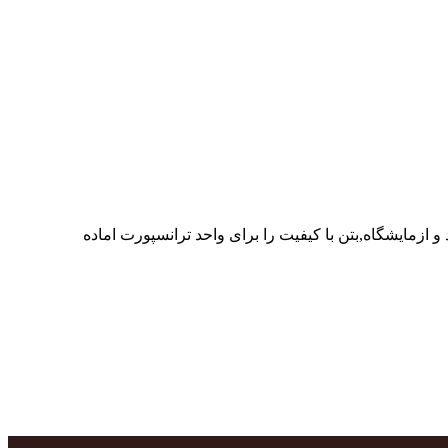
ر پرسنل متخصص و پر تلاش واحدهای تولید و ازمایشگاه,بتن با کیفیت را برای واحد ترانسپورت اماده