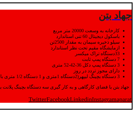
جهاد بتن
کارخانه به وسعت 20000 متر مربع
باسکول دیجیتال 60 تنی استاندارد
سیلو ذخیره سیمان به مقدار 2500تن
ازمایشگاه مقیم تحت نظر استاندارد
33دستگاه تراک میکسر
7 دستگاه پمپ ثابت
3 دستگاه پمپ دکل 36-42-52 متری
دارای مجوز تردد در روز
3 دستگاه بچینگ لیپهر(2دستگاه 1متری و 1 دستگاه 1/2 متری با توان تولید 150 متر مکعب در ساعت)
جهاد بتن با فضای کارگاهی و به کار گیری سه دستگاه بچینگ پلانت با ظرفیت 2500 تن در کنار پرسنل متخصص و پر تلاش واحدهای تولید و ازمایشگاه,بتن با کیفیت را برای واحد تر
Twitter
Facebook
Linkedin
Instagram
aparat