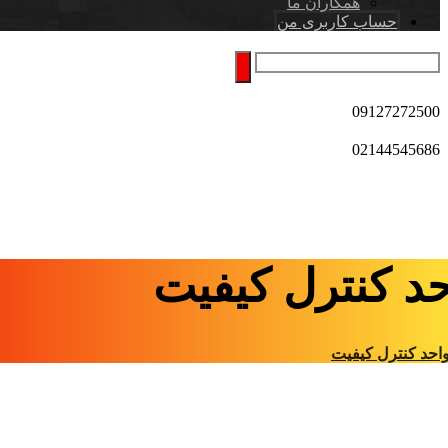
همکاران ما
حساب کاربری من
09127272500
02144545686
حد کنترل کیفیت
احد کنترل کیفیت