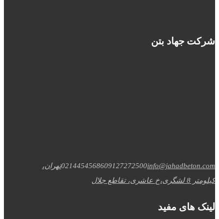
شرکت جهاد بتن
info@jahadbeton.com
09127272500
02144545686
تهران،
کیلومتر 8 لشگری،خ عاشری، تقاطع جلال
لینک های مفید