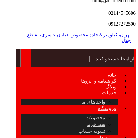
Info@jahadbeton.com
02144545686
09127272500
تهران، کیلومتر 8 جاده مخصوص،خیابان عاشری، تقاطع
جلال
از اینجا جستجو کنید ...
خانه
گواهینامه و ایزوها
وبلاگ
خدمات
واحد های ما
فروشگاه
محصولات
سبد خرید
تسویه حساب
پروژه ها