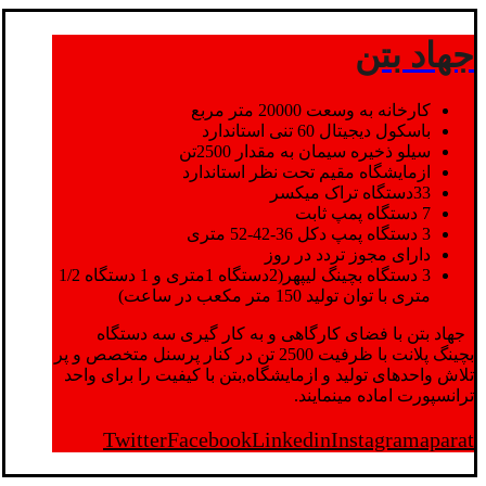
جهاد بتن
کارخانه به وسعت 20000 متر مربع
باسکول دیجیتال 60 تنی استاندارد
سیلو ذخیره سیمان به مقدار 2500تن
ازمایشگاه مقیم تحت نظر استاندارد
33دستگاه تراک میکسر
7 دستگاه پمپ ثابت
3 دستگاه پمپ دکل 36-42-52 متری
دارای مجوز تردد در روز
3 دستگاه بچینگ لیپهر(2دستگاه 1متری و 1 دستگاه 1/2
متری با توان تولید 150 متر مکعب در ساعت)
جهاد بتن با فضای کارگاهی و به کار گیری سه دستگاه
بچینگ پلانت با ظرفیت 2500 تن در کنار پرسنل متخصص و پر
تلاش واحدهای تولید و ازمایشگاه,بتن با کیفیت را برای واحد
ترانسپورت اماده مینمایند.
Twitter
Facebook
Linkedin
Instagram
aparat