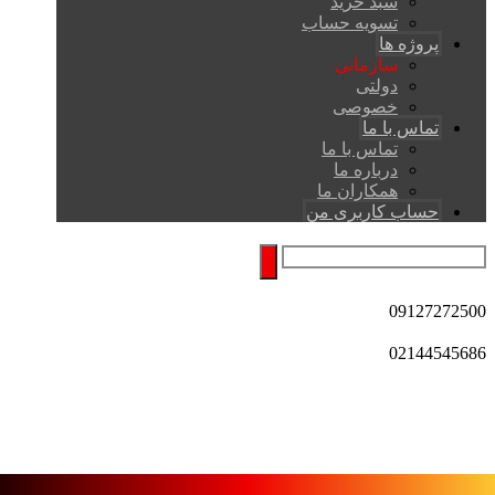
سبد خرید
تسویه حساب
پروژه ها
سازمانی
دولتی
خصوصی
تماس با ما
تماس با ما
درباره ما
همکاران ما
حساب کاربری من
09127272500
02144545686