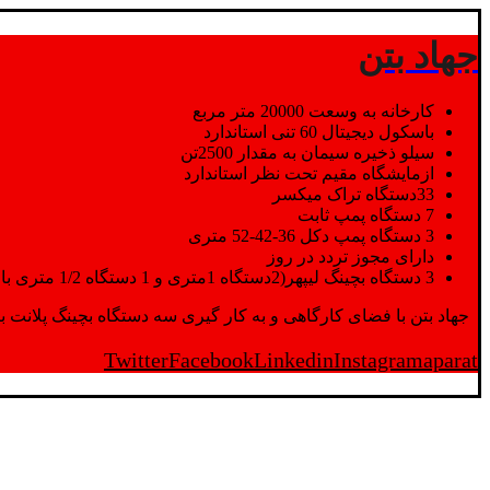
جهاد بتن
کارخانه به وسعت 20000 متر مربع
باسکول دیجیتال 60 تنی استاندارد
سیلو ذخیره سیمان به مقدار 2500تن
ازمایشگاه مقیم تحت نظر استاندارد
33دستگاه تراک میکسر
7 دستگاه پمپ ثابت
3 دستگاه پمپ دکل 36-42-52 متری
دارای مجوز تردد در روز
3 دستگاه بچینگ لیپهر(2دستگاه 1متری و 1 دستگاه 1/2 متری با توان تولید 150 متر مکعب در ساعت)
جهاد بتن با فضای کارگاهی و به کار گیری سه دستگاه بچینگ پلانت با ظرفیت 2500 تن در کنار پرسنل متخصص و پر تلاش واحدهای تولید و ازمایشگاه,بتن با کیفیت را برای واحد تر
Twitter
Facebook
Linkedin
Instagram
aparat