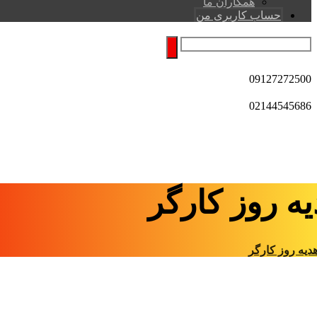
همکاران ما
حساب کاربری من
09127272500
02144545686
ه روز کارگر
دیه روز کارگر