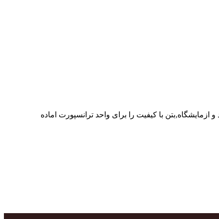
ر پرسنل متخصص و پر تلاش واحدهای تولید و ازمایشگاه,بتن با کیفیت را برای واحد ترانسپورت اماده