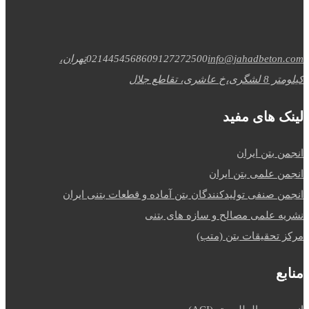
info@jahadbeton.com
09127272500
02144545686
تهران،
کیلومتر 8 لشگری،خ عاشری، تقاطع جلال
لینک های مفید
انجمن بتن ایران
انجمن علمی بتن ایران
انجمن صنفی تولیدکنندگان بتن آماده و قطعات بتنی ایران
نشریه علمی مصالح و سازه های بتنی
مرکز تحقیقات بتن (متب)
منابع