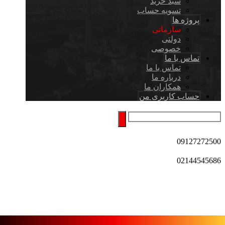
سبد خرید
تسویه حساب
پروژه ها
سازمانی
دولتی
خصوصی
تماس با ما
تماس با ما
درباره ما
همکاران ما
حساب کاربری من
09127272500
02144545686