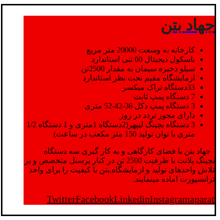
جهاد بتن
کارخانه به وسعت 20000 متر مربع
باسکول دیجیتال 60 تنی استاندارد
سیلو ذخیره سیمان به مقدار 2500تن
ازمایشگاه مقیم تحت نظر استاندارد
33دستگاه تراک میکسر
7 دستگاه پمپ ثابت
3 دستگاه پمپ دکل 36-42-52 متری
دارای مجوز تردد در روز
3 دستگاه بچینگ لیپهر(2دستگاه 1متری و 1 دستگاه 1/2
متری با توان تولید 150 متر مکعب در ساعت)
جهاد بتن با فضای کارگاهی و به کار گیری سه دستگاه
بچینگ پلانت با ظرفیت 2500 تن در کنار پرسنل متخصص و پر
تلاش واحدهای تولید و ازمایشگاه,بتن با کیفیت را برای واحد
ترانسپورت اماده مینمایند.
Twitter
Facebook
Linkedin
Instagram
aparat