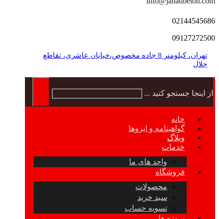
Info@jahadbeton.com
02144545686
09127272500
تهران، کیلومتر 8 جاده مخصوص،خیابان عاشری، تقاطع
جلال
از اینجا جستجو کنید ...
خانه
گواهینامه و ایزوها
وبلاگ
خدمات
واحد های ما
فروشگاه
محصولات
سبد خرید
تسویه حساب
پروژه ها