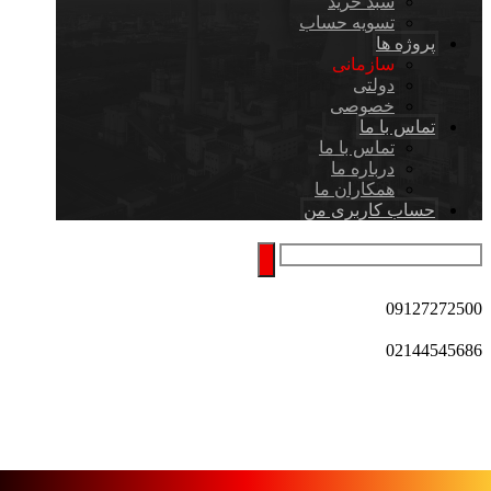
سبد خرید
تسویه حساب
پروژه ها
سازمانی
دولتی
خصوصی
تماس با ما
تماس با ما
درباره ما
همکاران ما
حساب کاربری من
09127272500
02144545686