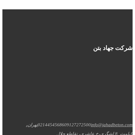
شرکت جهاد بتن
info@jahadbeton.com
09127272500
02144545686
تهران،
کیلومتر 8 لشگری،خ عاشری، تقاطع جلال