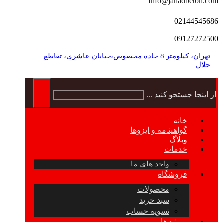
Info@jahadbeton.com
02144545686
09127272500
تهران، کیلومتر 8 جاده مخصوص،خیابان عاشری، تقاطع
جلال
از اینجا جستجو کنید ...
خانه
گواهینامه و ایزوها
وبلاگ
خدمات
واحد های ما
فروشگاه
محصولات
سبد خرید
تسویه حساب
پروژه ها