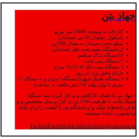
جهاد بتن
کارخانه به وسعت 20000 متر مربع
باسکول دیجیتال 60 تنی استاندارد
سیلو ذخیره سیمان به مقدار 2500تن
ازمایشگاه مقیم تحت نظر استاندارد
33دستگاه تراک میکسر
7 دستگاه پمپ ثابت
3 دستگاه پمپ دکل 36-42-52 متری
دارای مجوز تردد در روز
3 دستگاه بچینگ لیپهر(2دستگاه 1متری و 1 دستگاه 1/2
متری با توان تولید 150 متر مکعب در ساعت)
جهاد بتن با فضای کارگاهی و به کار گیری سه دستگاه
بچینگ پلانت با ظرفیت 2500 تن در کنار پرسنل متخصص و پر
تلاش واحدهای تولید و ازمایشگاه,بتن با کیفیت را برای واحد
ترانسپورت اماده مینمایند.
Twitter
Facebook
Linkedin
Instagram
aparat