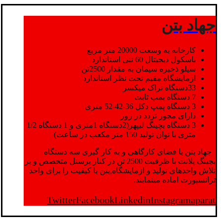
جهاد بتن
کارخانه به وسعت 20000 متر مربع
باسکول دیجیتال 60 تنی استاندارد
سیلو ذخیره سیمان به مقدار 2500تن
ازمایشگاه مقیم تحت نظر استاندارد
33دستگاه تراک میکسر
7 دستگاه پمپ ثابت
3 دستگاه پمپ دکل 36-42-52 متری
دارای مجوز تردد در روز
3 دستگاه بچینگ لیپهر(2دستگاه 1متری و 1 دستگاه 1/2
متری با توان تولید 150 متر مکعب در ساعت)
جهاد بتن با فضای کارگاهی و به کار گیری سه دستگاه
بچینگ پلانت با ظرفیت 2500 تن در کنار پرسنل متخصص و پر
تلاش واحدهای تولید و ازمایشگاه,بتن با کیفیت را برای واحد
ترانسپورت اماده مینمایند.
Twitter
Facebook
Linkedin
Instagram
aparat