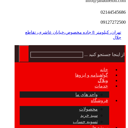
Info@jahadbeton.com
02144545686
09127272500
تهران، کیلومتر 8 جاده مخصوص،خیابان عاشری، تقاطع
جلال
از اینجا جستجو کنید ...
خانه
گواهینامه و ایزوها
وبلاگ
خدمات
واحد های ما
فروشگاه
محصولات
سبد خرید
تسویه حساب
پروژه ها