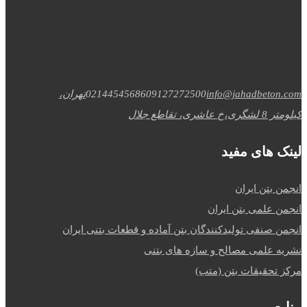
info@jahadbeton.com
09127272500
02144545686
تهران،
کیلومتر 8 لشگری،خ عاشری، تقاطع جلال
لینک های مفید
انجمن بتن ایران
انجمن علمی بتن ایران
انجمن صنفی تولیدکنندگان بتن آماده و قطعات بتنی ایران
نشریه علمی مصالح و سازه های بتنی
مرکز تحقیقات بتن (متب)