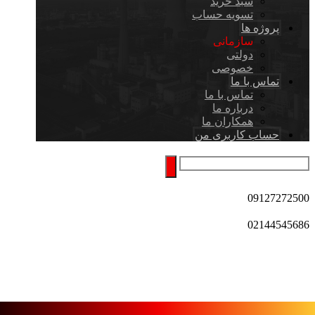
سبد خرید
تسویه حساب
پروژه ها
سازمانی
دولتی
خصوصی
تماس با ما
تماس با ما
درباره ما
همکاران ما
حساب کاربری من
09127272500
02144545686