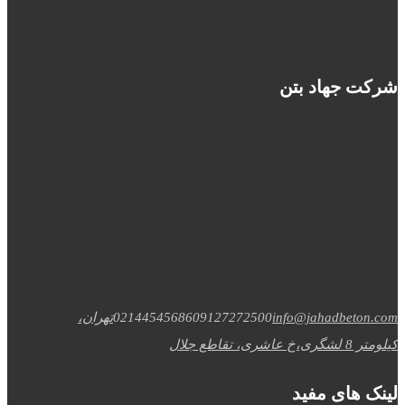
شرکت جهاد بتن
info@jahadbeton.com
09127272500
02144545686
تهران،
کیلومتر 8 لشگری،خ عاشری، تقاطع جلال
لینک های مفید