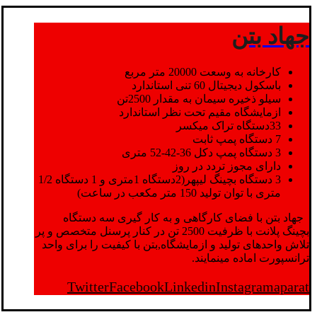
جهاد بتن
کارخانه به وسعت 20000 متر مربع
باسکول دیجیتال 60 تنی استاندارد
سیلو ذخیره سیمان به مقدار 2500تن
ازمایشگاه مقیم تحت نظر استاندارد
33دستگاه تراک میکسر
7 دستگاه پمپ ثابت
3 دستگاه پمپ دکل 36-42-52 متری
دارای مجوز تردد در روز
3 دستگاه بچینگ لیپهر(2دستگاه 1متری و 1 دستگاه 1/2
متری با توان تولید 150 متر مکعب در ساعت)
جهاد بتن با فضای کارگاهی و به کار گیری سه دستگاه
بچینگ پلانت با ظرفیت 2500 تن در کنار پرسنل متخصص و پر
تلاش واحدهای تولید و ازمایشگاه,بتن با کیفیت را برای واحد
ترانسپورت اماده مینمایند.
Twitter
Facebook
Linkedin
Instagram
aparat