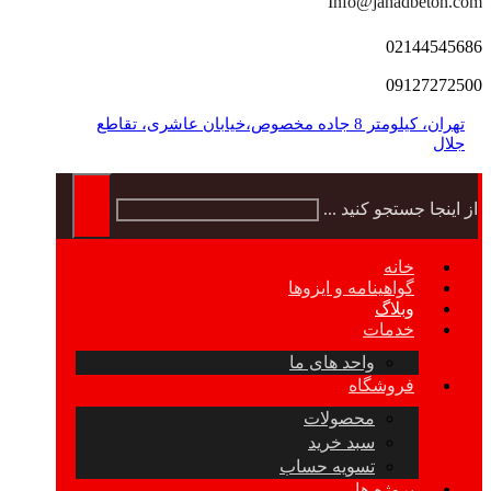
Info@jahadbeton.com
02144545686
09127272500
تهران، کیلومتر 8 جاده مخصوص،خیابان عاشری، تقاطع
جلال
از اینجا جستجو کنید ...
خانه
گواهینامه و ایزوها
وبلاگ
خدمات
واحد های ما
فروشگاه
محصولات
سبد خرید
تسویه حساب
پروژه ها