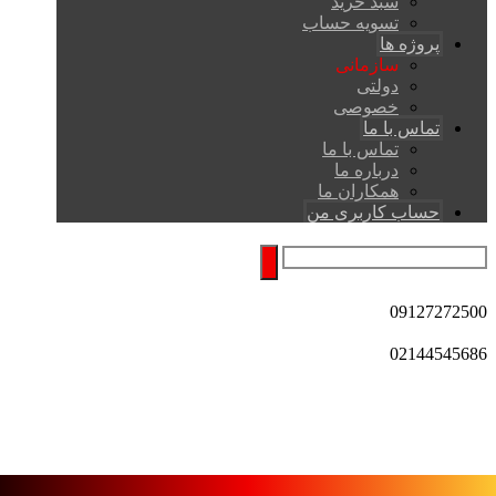
سبد خرید
تسویه حساب
پروژه ها
سازمانی
دولتی
خصوصی
تماس با ما
تماس با ما
درباره ما
همکاران ما
حساب کاربری من
09127272500
02144545686