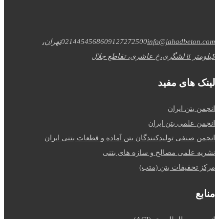
info@jahadbeton.com
09127272500
02144545686
تهران،
کیلومتر 8 لشگری،خ عاشری، تقاطع جلال
لینک های مفید
انجمن بتن ایران
انجمن علمی بتن ایران
انجمن صنفی تولیدکنندگان بتن آماده و قطعات بتنی ایران
نشریه علمی مصالح و سازه های بتنی
مرکز تحقیقات بتن (متب)
منابع