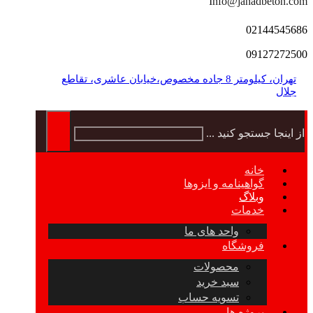
Info@jahadbeton.com
02144545686
09127272500
تهران، کیلومتر 8 جاده مخصوص،خیابان عاشری، تقاطع
جلال
از اینجا جستجو کنید ...
خانه
گواهینامه و ایزوها
وبلاگ
خدمات
واحد های ما
فروشگاه
محصولات
سبد خرید
تسویه حساب
پروژه ها