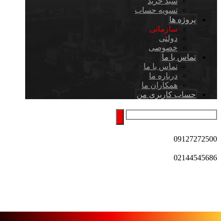
سبد خرید
تسویه حساب
پروژه ها
سازمانی
دولتی
خصوصی
تماس با ما
تماس با ما
درباره ما
همکاران ما
حساب کاربری من
09127272500
02144545686