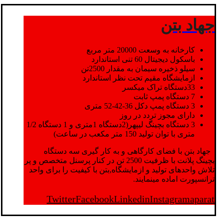
جهاد بتن
کارخانه به وسعت 20000 متر مربع
باسکول دیجیتال 60 تنی استاندارد
سیلو ذخیره سیمان به مقدار 2500تن
ازمایشگاه مقیم تحت نظر استاندارد
33دستگاه تراک میکسر
7 دستگاه پمپ ثابت
3 دستگاه پمپ دکل 36-42-52 متری
دارای مجوز تردد در روز
3 دستگاه بچینگ لیپهر(2دستگاه 1متری و 1 دستگاه 1/2
متری با توان تولید 150 متر مکعب در ساعت)
جهاد بتن با فضای کارگاهی و به کار گیری سه دستگاه
بچینگ پلانت با ظرفیت 2500 تن در کنار پرسنل متخصص و پر
تلاش واحدهای تولید و ازمایشگاه,بتن با کیفیت را برای واحد
ترانسپورت اماده مینمایند.
Twitter
Facebook
Linkedin
Instagram
aparat