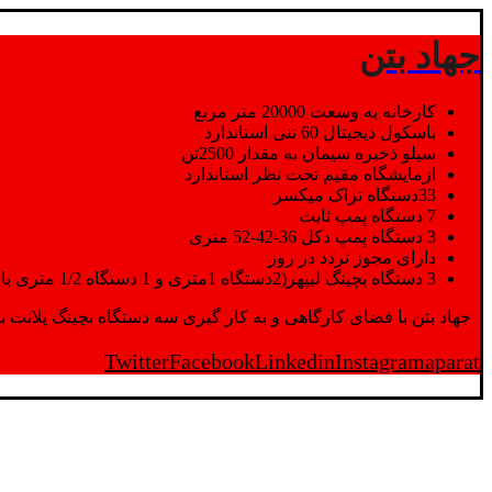
جهاد بتن
کارخانه به وسعت 20000 متر مربع
باسکول دیجیتال 60 تنی استاندارد
سیلو ذخیره سیمان به مقدار 2500تن
ازمایشگاه مقیم تحت نظر استاندارد
33دستگاه تراک میکسر
7 دستگاه پمپ ثابت
3 دستگاه پمپ دکل 36-42-52 متری
دارای مجوز تردد در روز
3 دستگاه بچینگ لیپهر(2دستگاه 1متری و 1 دستگاه 1/2 متری با توان تولید 150 متر مکعب در ساعت)
جهاد بتن با فضای کارگاهی و به کار گیری سه دستگاه بچینگ پلانت با ظرفیت 2500 تن در کنار پرسنل متخصص و پر تلاش واحدهای تولید و ازمایشگاه,بتن با کیفیت را برای واحد تر
Twitter
Facebook
Linkedin
Instagram
aparat