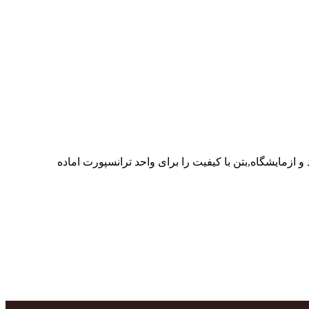
ر پرسنل متخصص و پر تلاش واحدهای تولید و ازمایشگاه,بتن با کیفیت را برای واحد ترانسپورت اماده