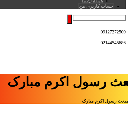
همکاران ما
حساب کاربری من
09127272500
02144545686
عث رسول اکرم مبارک
بعث رسول اکرم مبارک