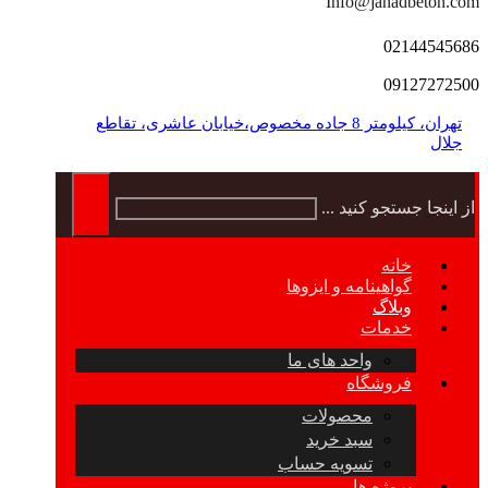
Info@jahadbeton.com
02144545686
09127272500
تهران، کیلومتر 8 جاده مخصوص،خیابان عاشری، تقاطع
جلال
از اینجا جستجو کنید ...
خانه
گواهینامه و ایزوها
وبلاگ
خدمات
واحد های ما
فروشگاه
محصولات
سبد خرید
تسویه حساب
پروژه ها