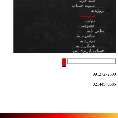
سبد خرید
تسویه حساب
پروژه ها
سازمانی
دولتی
خصوصی
تماس با ما
تماس با ما
درباره ما
همکاران ما
حساب کاربری من
09127272500
02144545686