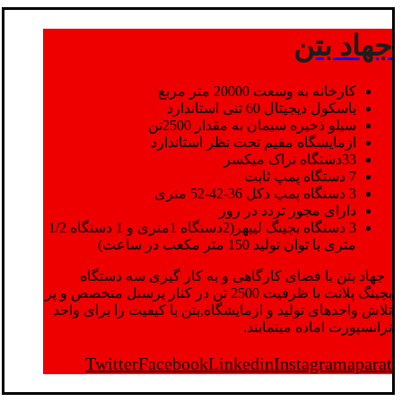
جهاد بتن
کارخانه به وسعت 20000 متر مربع
باسکول دیجیتال 60 تنی استاندارد
سیلو ذخیره سیمان به مقدار 2500تن
ازمایشگاه مقیم تحت نظر استاندارد
33دستگاه تراک میکسر
7 دستگاه پمپ ثابت
3 دستگاه پمپ دکل 36-42-52 متری
دارای مجوز تردد در روز
3 دستگاه بچینگ لیپهر(2دستگاه 1متری و 1 دستگاه 1/2
متری با توان تولید 150 متر مکعب در ساعت)
جهاد بتن با فضای کارگاهی و به کار گیری سه دستگاه
بچینگ پلانت با ظرفیت 2500 تن در کنار پرسنل متخصص و پر
تلاش واحدهای تولید و ازمایشگاه,بتن با کیفیت را برای واحد
ترانسپورت اماده مینمایند.
Twitter
Facebook
Linkedin
Instagram
aparat