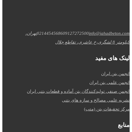
info@jahadbeton.com
09127272500
02144545686
تهران،
کیلومتر 8 لشگری،خ عاشری، تقاطع جلال
لینک های مفید
انجمن بتن ایران
انجمن علمی بتن ایران
انجمن صنفی تولیدکنندگان بتن آماده و قطعات بتنی ایران
نشریه علمی مصالح و سازه های بتنی
مرکز تحقیقات بتن (متب)
منابع