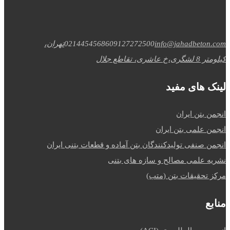
info@jahadbeton.com
09127272500
02144545686
تهران،
کیلومتر 8 لشگری،خ عاشری، تقاطع جلال
لینک های مفید
انجمن بتن ایران
انجمن علمی بتن ایران
انجمن صنفی تولیدکنندگان بتن آماده و قطعات بتنی ایران
نشریه علمی مصالح و سازه های بتنی
مرکز تحقیقات بتن (متب)
منابع