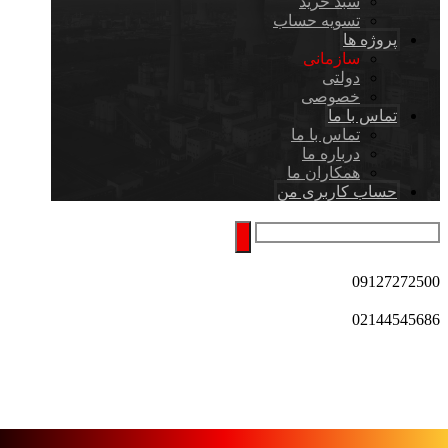
سبد خرید
تسویه حساب
پروژه ها
سازمانی
دولتی
خصوصی
تماس با ما
تماس با ما
درباره ما
همکاران ما
حساب کاربری من
09127272500
02144545686