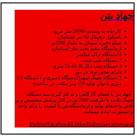
جهاد بتن
کارخانه به وسعت 20000 متر مربع
باسکول دیجیتال 60 تنی استاندارد
سیلو ذخیره سیمان به مقدار 2500تن
ازمایشگاه مقیم تحت نظر استاندارد
33دستگاه تراک میکسر
7 دستگاه پمپ ثابت
3 دستگاه پمپ دکل 36-42-52 متری
دارای مجوز تردد در روز
3 دستگاه بچینگ لیپهر(2دستگاه 1متری و 1 دستگاه 1/2
متری با توان تولید 150 متر مکعب در ساعت)
جهاد بتن با فضای کارگاهی و به کار گیری سه دستگاه
بچینگ پلانت با ظرفیت 2500 تن در کنار پرسنل متخصص و پر
تلاش واحدهای تولید و ازمایشگاه,بتن با کیفیت را برای واحد
ترانسپورت اماده مینمایند.
Twitter
Facebook
Linkedin
Instagram
aparat