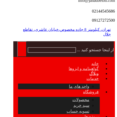
Info@jahadbeton.com
02144545686
09127272500
تهران، کیلومتر 8 جاده مخصوص،خیابان عاشری، تقاطع
جلال
از اینجا جستجو کنید ...
خانه
گواهینامه و ایزوها
وبلاگ
خدمات
واحد های ما
فروشگاه
محصولات
سبد خرید
تسویه حساب
پروژه ها