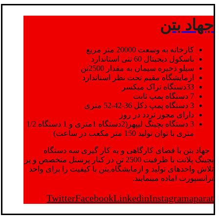
جهاد بتن
کارخانه به وسعت 20000 متر مربع
باسکول دیجیتال 60 تنی استاندارد
سیلو ذخیره سیمان به مقدار 2500تن
ازمایشگاه مقیم تحت نظر استاندارد
33دستگاه تراک میکسر
7 دستگاه پمپ ثابت
3 دستگاه پمپ دکل 36-42-52 متری
دارای مجوز تردد در روز
3 دستگاه بچینگ لیپهر(2دستگاه 1متری و 1 دستگاه 1/2
متری با توان تولید 150 متر مکعب در ساعت)
جهاد بتن با فضای کارگاهی و به کار گیری سه دستگاه
بچینگ پلانت با ظرفیت 2500 تن در کنار پرسنل متخصص و پر
تلاش واحدهای تولید و ازمایشگاه,بتن با کیفیت را برای واحد
ترانسپورت اماده مینمایند.
Twitter
Facebook
Linkedin
Instagram
aparat