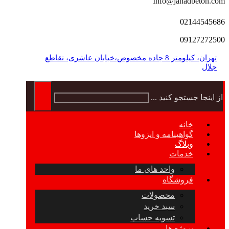
Info@jahadbeton.com
02144545686
09127272500
تهران، کیلومتر 8 جاده مخصوص،خیابان عاشری، تقاطع
جلال
از اینجا جستجو کنید ...
خانه
گواهینامه و ایزوها
وبلاگ
خدمات
واحد های ما
فروشگاه
محصولات
سبد خرید
تسویه حساب
پروژه ها