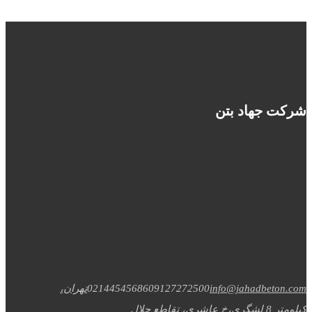
شرکت جهاد بتن
info@jahadbeton.com
09127272500
02144545686
تهران،
کیلومتر 8 لشگری،خ عاشری، تقاطع جلال