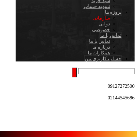
سبد خرید
تسویه حساب
پروژه ها
سازمانی
دولتی
خصوصی
تماس با ما
تماس با ما
درباره ما
همکاران ما
حساب کاربری من
09127272500
02144545686